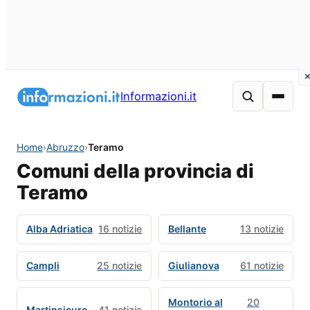
Informazioni.it
Home
›
Abruzzo
›
Teramo
Comuni della provincia di
Teramo
Alba Adriatica
16 notizie
Bellante
13 notizie
Campli
25 notizie
Giulianova
61 notizie
Montorio al
20
Martinsicuro
41 notizie