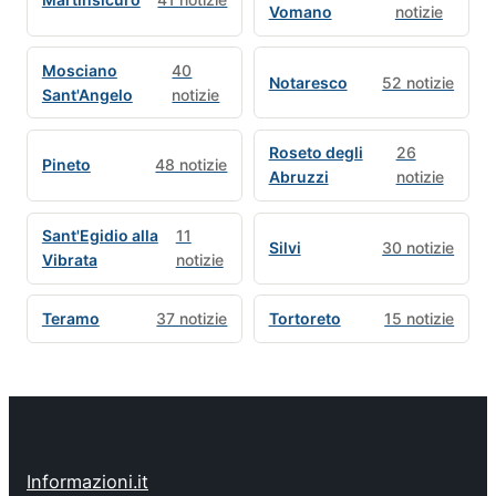
Vomano
notizie
Mosciano
40
Notaresco
52 notizie
Sant'Angelo
notizie
Roseto degli
26
Pineto
48 notizie
Abruzzi
notizie
Sant'Egidio alla
11
Silvi
30 notizie
Vibrata
notizie
Teramo
37 notizie
Tortoreto
15 notizie
Informazioni.it