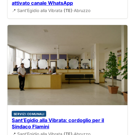
attivato canale WhatsApp
📍 Sant'Egidio alla Vibrata
(TE)
·
Abruzzo
SERVIZI COMUNALI
Sant’Egidio alla Vibrata: cordoglio per il
Sindaco Flamini
📍 Sant'Egidio alla Vibrata
(TE)
·
Abruzzo