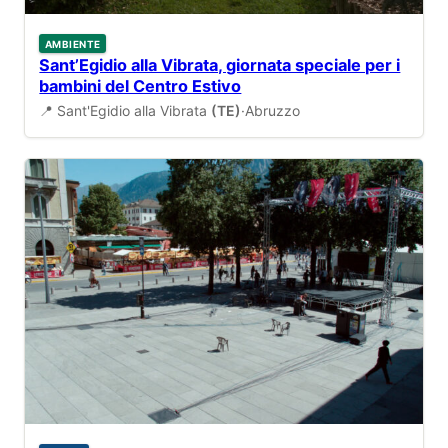
AMBIENTE
Sant’Egidio alla Vibrata, giornata speciale per i
bambini del Centro Estivo
📍 Sant'Egidio alla Vibrata
(TE)
·
Abruzzo