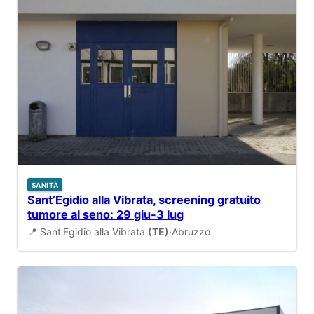
SANITÀ
Sant’Egidio alla Vibrata, screening gratuito
tumore al seno: 29 giu-3 lug
📍 Sant'Egidio alla Vibrata
(TE)
·
Abruzzo