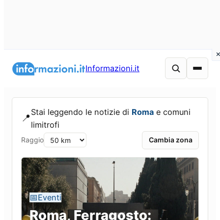
Vai
al
Informazioni.it
contenuto
Stai leggendo le notizie di
Roma
e comuni
📍
limitrofi
Raggio
Cambia zona
📅
Eventi
Roma, Ferragosto: