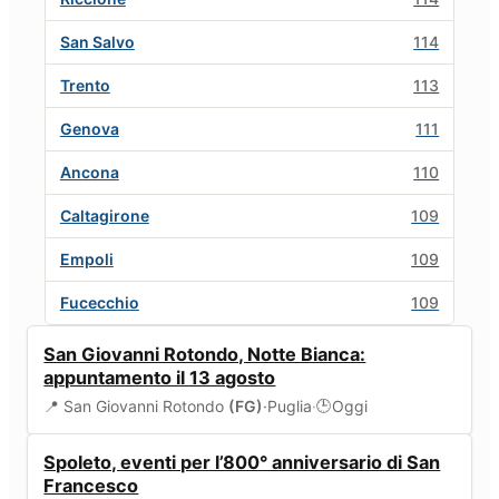
San Salvo
114
Trento
113
Genova
111
Ancona
110
Caltagirone
109
Empoli
109
Fucecchio
109
EVENTI
San Giovanni Rotondo, Notte Bianca:
appuntamento il 13 agosto
📍 San Giovanni Rotondo
(FG)
·
Puglia
·
Oggi
🕒
EVENTI
Spoleto, eventi per l’800° anniversario di San
Francesco