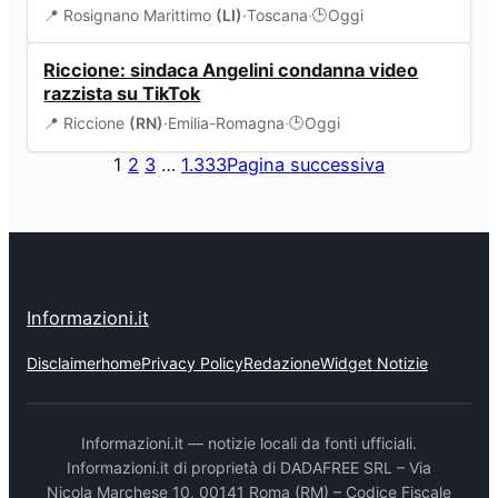
📍 Rosignano Marittimo
(LI)
·
Toscana
·
Oggi
🕒
SERVIZI COMUNALI
Riccione: sindaca Angelini condanna video
razzista su TikTok
📍 Riccione
(RN)
·
Emilia-Romagna
·
Oggi
🕒
1
2
3
…
1.333
Pagina successiva
Informazioni.it
Disclaimer
home
Privacy Policy
Redazione
Widget Notizie
Informazioni.it — notizie locali da fonti ufficiali.
Informazioni.it di proprietà di DADAFREE SRL – Via
Nicola Marchese 10, 00141 Roma (RM) – Codice Fiscale