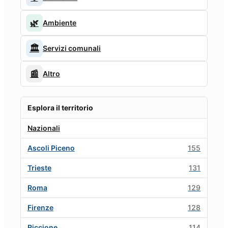
🌿
Ambiente
🏛️
Servizi comunali
📰
Altro
Esplora il territorio
Nazionali
Ascoli Piceno
155
Trieste
131
Roma
129
Firenze
128
Riccione
114