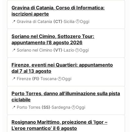
SERVIZI COMUNALI
Gravina di Catania, Corso di Informatica:
iscrizioni aperte
📍 Gravina di Catania
(CT)
·
Sicilia
·
Oggi
🕒
EVENTI
Soriano nel Cimino, Sottozero Tour:
appuntamento l’8 agosto 2026
📍 Soriano nel Cimino
(VT)
·
Lazio
·
Oggi
🕒
EVENTI
Firenze, eventi nei Quartieri: appuntamento
dal 7 al 13 agosto
📍 Firenze
(FI)
·
Toscana
·
Oggi
🕒
ALLERTA
Porto Torres, danno all’illuminazione sulla pista
ciclabile
📍 Porto Torres
(SS)
·
Sardegna
·
Oggi
🕒
EVENTI
Rosignano Marittimo, proiezione di ‘Igor –
L’eroe romantico’ il 6 agosto