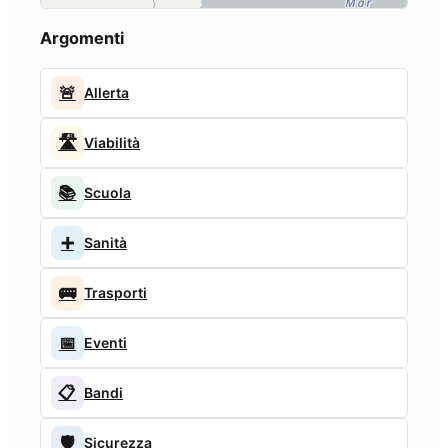
Argomenti
🚨
Allerta
🛣️
Viabilità
📚
Scuola
➕
Sanità
🚌
Trasporti
📅
Eventi
📋
Bandi
🛡️
Sicurezza