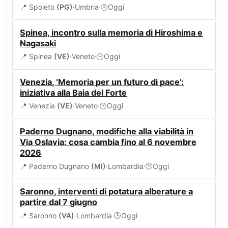
📍 Spoleto
(PG)
·
Umbria
·
Oggi
🕒
EVENTI
Spinea, incontro sulla memoria di Hiroshima e
Nagasaki
📍 Spinea
(VE)
·
Veneto
·
Oggi
🕒
EVENTI
Venezia, ‘Memoria per un futuro di pace’:
iniziativa alla Baia del Forte
📍 Venezia
(VE)
·
Veneto
·
Oggi
🕒
VIABILITÀ
Paderno Dugnano, modifiche alla viabilità in
Via Oslavia: cosa cambia fino al 6 novembre
2026
📍 Paderno Dugnano
(MI)
·
Lombardia
·
Oggi
🕒
AMBIENTE
Saronno, interventi di potatura alberature a
partire dal 7 giugno
📍 Saronno
(VA)
·
Lombardia
·
Oggi
🕒