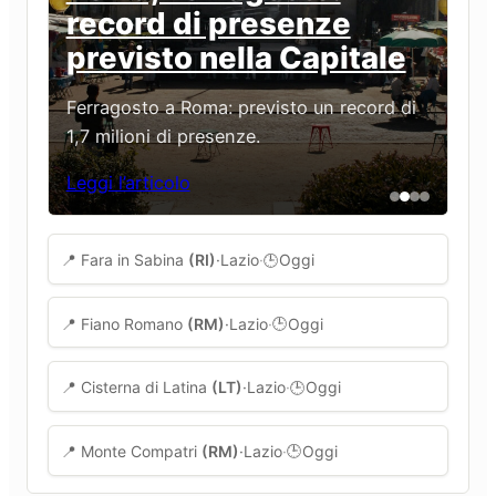
record di presenze
previsto nella Capitale
Ferragosto a Roma: previsto un record di
1,7 milioni di presenze.
Leggi l’articolo
BANDI
Fara in Sabina, bando per libri di testo: domande
📍 Fara in Sabina
(RI)
·
Lazio
·
Oggi
🕒
entro il 24 settembre 2026
BANDI
Fiano Romano, contributo libri di testo: domande
📍 Fiano Romano
(RM)
·
Lazio
·
Oggi
🕒
entro 31 agosto 2026
TRASPORTI
Cisterna di Latina, nuovi sopralluoghi per il
📍 Cisterna di Latina
(LT)
·
Lazio
·
Oggi
🕒
trasporto pubblico
EVENTI
Monte Compatri, concerto gratuito dei Nomadi:
📍 Monte Compatri
(RM)
·
Lazio
·
Oggi
🕒
appuntamento il 16 agosto