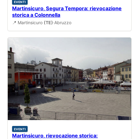
EVENTI
Martinsicuro, Segura Tempora: rievocazione
storica a Colonnella
📍 Martinsicuro
(TE)
·
Abruzzo
EVENTI
Martinsicuro, rievocazione storica: