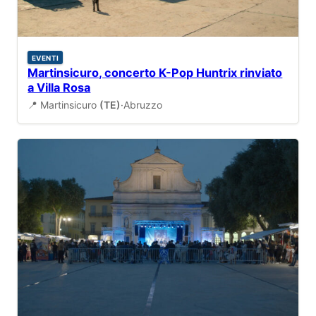
EVENTI
Martinsicuro, concerto K-Pop Huntrix rinviato
a Villa Rosa
📍 Martinsicuro
(TE)
·
Abruzzo