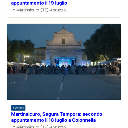
appuntamento il 19 luglio
📍 Martinsicuro
(TE)
·
Abruzzo
EVENTI
Martinsicuro, Segura Tempora: secondo
appuntamento il 18 luglio a Colonnella
📍 Martinsicuro
(TE)
·
Abruzzo