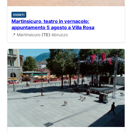
EVENTI
Martinsicuro, teatro in vernacolo:
appuntamento 5 agosto a Villa Rosa
📍 Martinsicuro
(TE)
·
Abruzzo