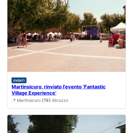
EVENTI
Martinsicuro, rinviato l’evento ‘Fantastic
Village Experience’
📍 Martinsicuro
(TE)
·
Abruzzo