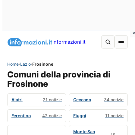
Informazioni.it
Home
›
Lazio
›
Frosinone
Comuni della provincia di
Frosinone
Alatri
21 notizie
Ceccano
34 notizie
Ferentino
42 notizie
Fiuggi
11 notizie
Monte San
15