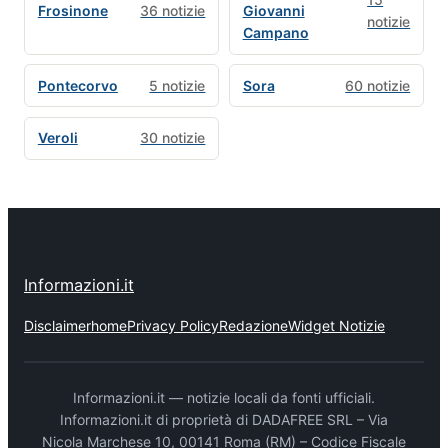
Frosinone
36 notizie
Giovanni
notizie
Campano
Pontecorvo
5 notizie
Sora
60 notizie
Veroli
30 notizie
Informazioni.it
Disclaimer
home
Privacy Policy
Redazione
Widget Notizie
Informazioni.it — notizie locali da fonti ufficiali.
Informazioni.it di proprietà di DADAFREE SRL – Via
Nicola Marchese 10, 00141 Roma (RM) – Codice Fiscale