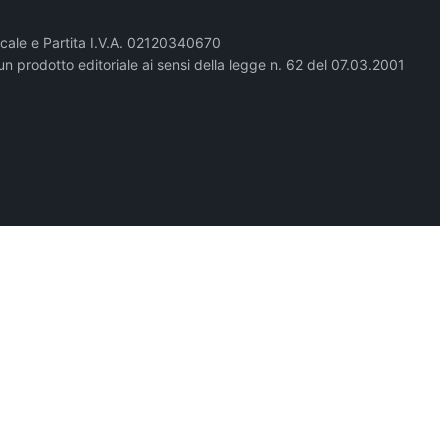
cale e Partita I.V.A. 02120340670
un prodotto editoriale ai sensi della legge n. 62 del 07.03.2001