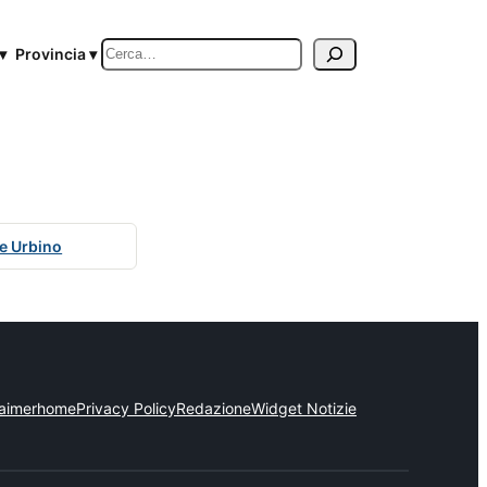
Cerca
▾
Provincia ▾
e Urbino
laimer
home
Privacy Policy
Redazione
Widget Notizie