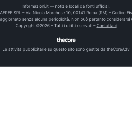
Informazioni.it — notizie locali da fonti ufficiali.
DADAFREE SRL – Via Nicola Marchese 10, 00141 Roma (RM) – Codice Fis
e aggiornato senza alcuna periodicità. Non può pertanto considerarsi 
Copyright ©2026 – Tutti i diritti riservati –
Contattaci
Le attività pubblicitarie su questo sito sono gestite da theCoreAdv