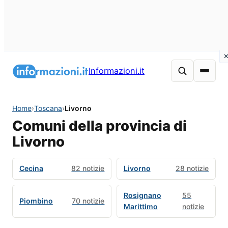
Informazioni.it
Home
›
Toscana
›
Livorno
Comuni della provincia di
Livorno
Cecina
82 notizie
Livorno
28 notizie
Rosignano
55
Piombino
70 notizie
Marittimo
notizie