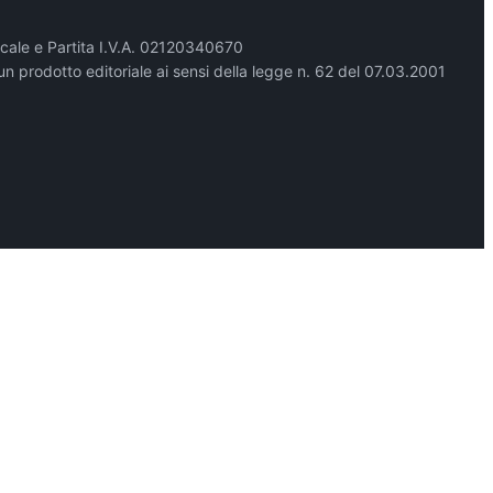
cale e Partita I.V.A. 02120340670
un prodotto editoriale ai sensi della legge n. 62 del 07.03.2001