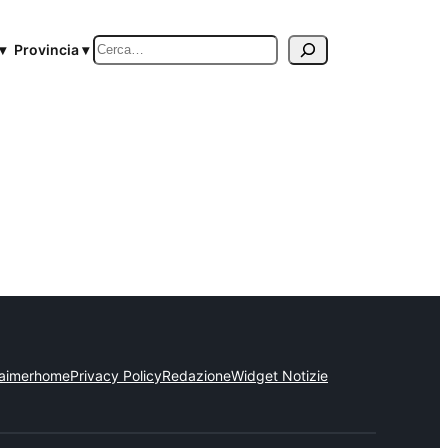
Cerca
▾
Provincia ▾
laimer
home
Privacy Policy
Redazione
Widget Notizie