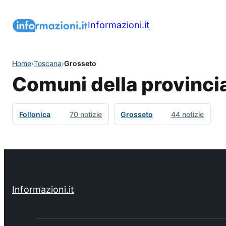
Informazioni.it
Home
›
Toscana
›
Grosseto
Comuni della provinci
Follonica
70 notizie
Grosseto
44 notizie
Informazioni.it