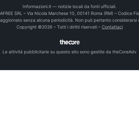
Informazioni.it — notizie locali da fonti ufficiali.
DADAFREE SRL – Via Nicola Marchese 10, 00141 Roma (RM) – Codice Fis
e aggiornato senza alcuna periodicità. Non può pertanto considerarsi 
Copyright ©2026 – Tutti i diritti riservati –
Contattaci
Le attività pubblicitarie su questo sito sono gestite da theCoreAdv