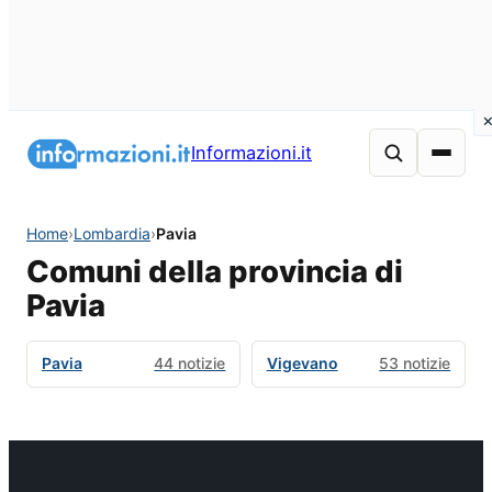
Informazioni.it
Home
›
Lombardia
›
Pavia
Comuni della provincia di
Pavia
Pavia
44 notizie
Vigevano
53 notizie