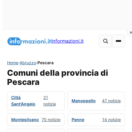
Informazioni.it
Home
›
Abruzzo
›
Pescara
Comuni della provincia di
Pescara
Città
21
Manoppello
47 notizie
Sant'Angelo
notizie
Montesilvano
70 notizie
Penne
14 notizie