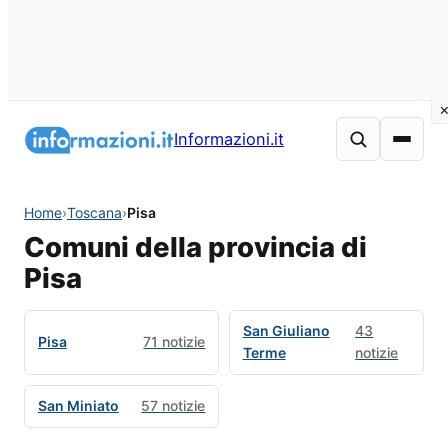
Informazioni.it
Home
›
Toscana
›
Pisa
Comuni della provincia di
Pisa
San Giuliano
43
Pisa
71 notizie
Terme
notizie
San Miniato
57 notizie