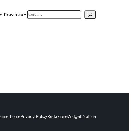
Cerca
▾
Provincia ▾
laimer
home
Privacy Policy
Redazione
Widget Notizie