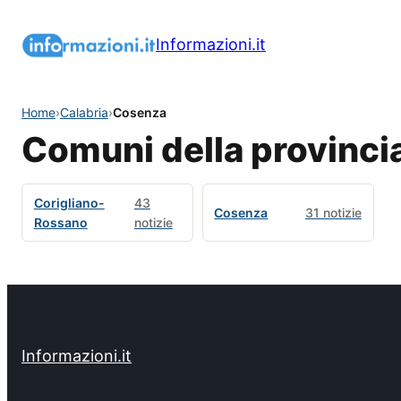
Informazioni.it
Home
›
Calabria
›
Cosenza
Comuni della provinci
Corigliano-
43
Cosenza
31 notizie
Rossano
notizie
Informazioni.it