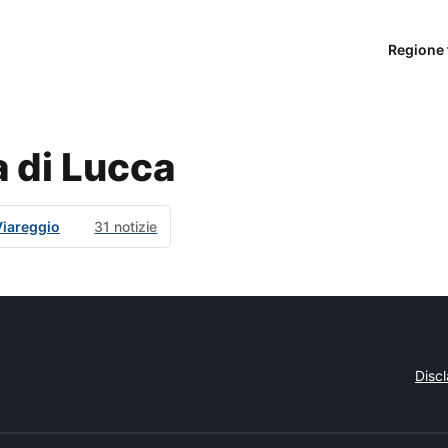
Regione 
a di Lucca
Viareggio
31 notizie
Disc