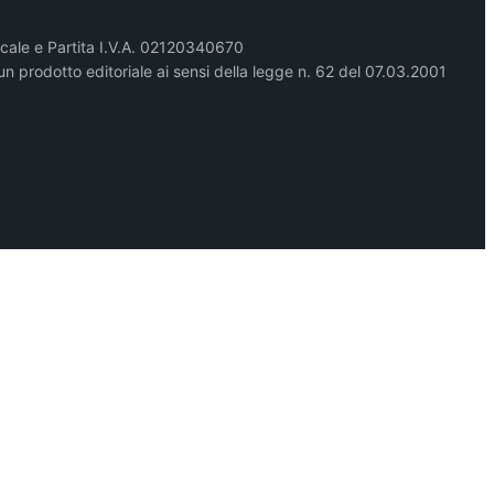
cale e Partita I.V.A. 02120340670
un prodotto editoriale ai sensi della legge n. 62 del 07.03.2001