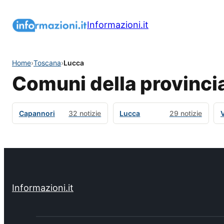
Informazioni.it
Home
›
Toscana
›
Lucca
Comuni della provinci
Capannori
32 notizie
Lucca
29 notizie
Informazioni.it