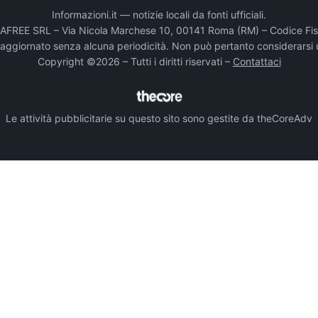
Informazioni.it — notizie locali da fonti ufficiali.
DADAFREE SRL – Via Nicola Marchese 10, 00141 Roma (RM) – Codice Fis
e aggiornato senza alcuna periodicità. Non può pertanto considerarsi 
Copyright ©2026 – Tutti i diritti riservati –
Contattaci
Le attività pubblicitarie su questo sito sono gestite da theCoreAdv