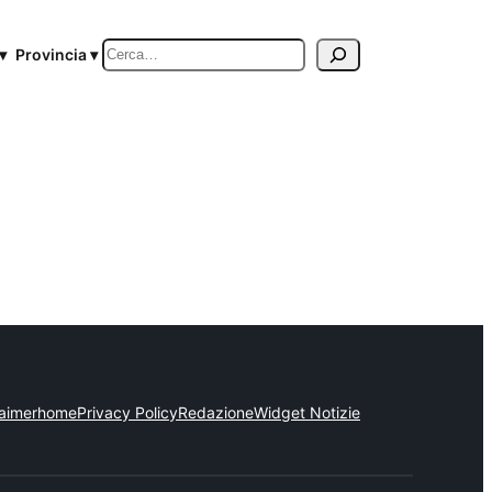
Cerca
▾
Provincia ▾
laimer
home
Privacy Policy
Redazione
Widget Notizie