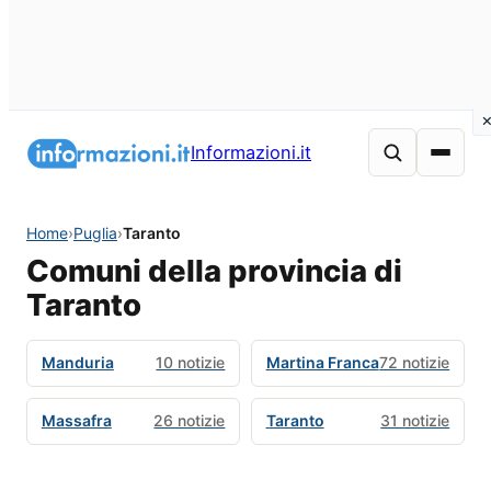
Informazioni.it
Home
›
Puglia
›
Taranto
Comuni della provincia di
Taranto
Manduria
10 notizie
Martina Franca
72 notizie
Massafra
26 notizie
Taranto
31 notizie