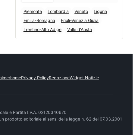
Piemonte
Lombardia
Veneto
Liguria
Emilia-Romagna
Friuli-Venezia Giulia
Trentino-Alto Adige
Valle d'Aosta
laimer
home
Privacy Policy
Redazione
Widget Notizie
cale e Partita I.V.A. 02120340670
un prodotto editoriale ai sensi della legge n. 62 del 07.03.2001