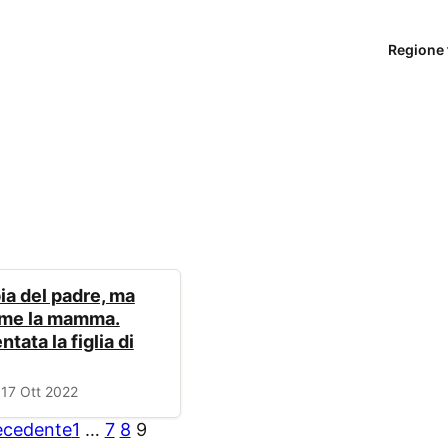
Regione 
pia del padre, ma
ome la mamma.
tata la figlia di
17 Ott 2022

ecedente
1
…
7
8
9