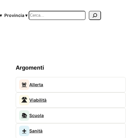
Cerca
▾
Provincia ▾
Argomenti
🚨
Allerta
🛣️
Viabilità
📚
Scuola
➕
Sanità