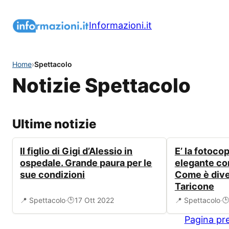
Vai
al
Informazioni.it
contenuto
Home
›
Spettacolo
Notizie Spettacolo
Ultime notizie
Il figlio di Gigi d’Alessio in
E’ la fotoco
ospedale. Grande paura per le
elegante c
sue condizioni
Come è diven
Taricone
📍 Spettacolo
·
17 Ott 2022
📍 Spettacolo
·
🕒

Pagina pr