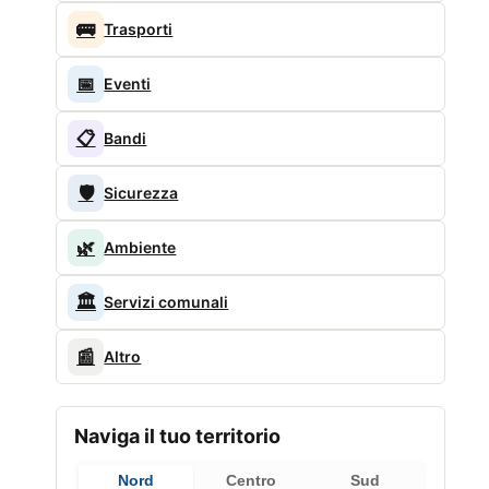
🚌
Trasporti
📅
Eventi
📋
Bandi
🛡️
Sicurezza
🌿
Ambiente
🏛️
Servizi comunali
📰
Altro
Naviga il tuo territorio
Nord
Centro
Sud