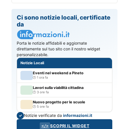
Ci sono notizie locali, certificate
da
Porta le notizie affidabili e aggiornate
direttamente sul tuo sito con il nostro widget
personalizzabile.
Notizie Locali
Eventi nel weekend a Pineto
1 ora fa
Lavori sulla viabilità cittadina
3 ore fa
Nuovo progetto per le scuole
5 ore fa
Notizie verificate da
informazioni.it
✓
SCOPRI IL WIDGET
</>