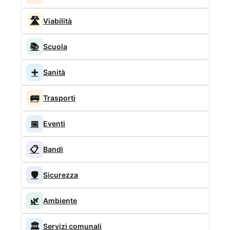
🛣️
Viabilità
📚
Scuola
➕
Sanità
🚌
Trasporti
📅
Eventi
📋
Bandi
🛡️
Sicurezza
🌿
Ambiente
🏛️
Servizi comunali