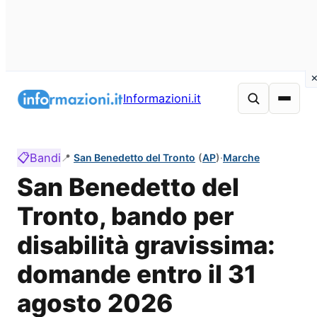
Vai
al
Informazioni.it
contenuto
📋
Bandi
📍
San Benedetto del Tronto
(
AP
)
·
Marche
San Benedetto del
Tronto, bando per
disabilità gravissima:
domande entro il 31
agosto 2026