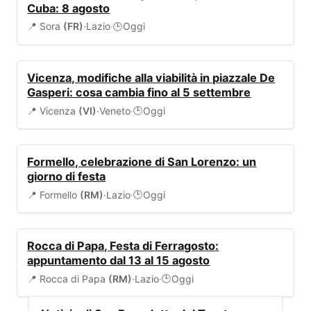
Cuba: 8 agosto
📍 Sora
(FR)
·
Lazio
·
Oggi
🕒
VIABILITÀ
Vicenza, modifiche alla viabilità in piazzale De
Gasperi: cosa cambia fino al 5 settembre
📍 Vicenza
(VI)
·
Veneto
·
Oggi
🕒
EVENTI
Formello, celebrazione di San Lorenzo: un
giorno di festa
📍 Formello
(RM)
·
Lazio
·
Oggi
🕒
EVENTI
Rocca di Papa, Festa di Ferragosto:
appuntamento dal 13 al 15 agosto
📍 Rocca di Papa
(RM)
·
Lazio
·
Oggi
🕒