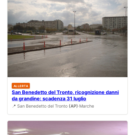
ALLERTA
San Benedetto del Tronto, ricognizione danni
da grandine: scadenza 31 luglio
📍 San Benedetto del Tronto
(AP)
·
Marche