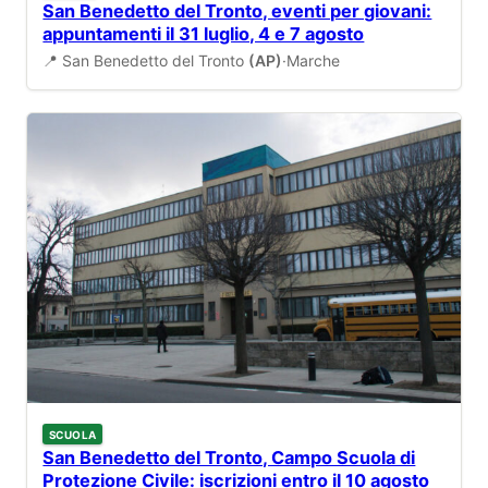
San Benedetto del Tronto, eventi per giovani:
appuntamenti il 31 luglio, 4 e 7 agosto
📍 San Benedetto del Tronto
(AP)
·
Marche
SCUOLA
San Benedetto del Tronto, Campo Scuola di
Protezione Civile: iscrizioni entro il 10 agosto