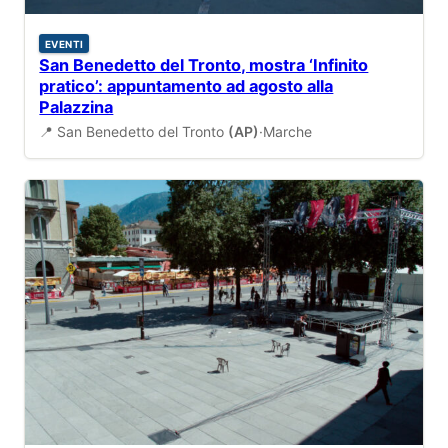
EVENTI
San Benedetto del Tronto, mostra ‘Infinito
pratico’: appuntamento ad agosto alla
Palazzina
📍 San Benedetto del Tronto
(AP)
·
Marche