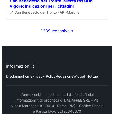
San Benedetto del Tronto, allerta rossa in
vigore: indicazioni per i cittadini
📍 San Benedetto del Tronto
(AP)
·
Marche
1
2
3
Successiva »
Informazioni.it
Disclaimer
home
Privacy Policy
Redazione
Widget Notizie
Informazioni.it — notizie locali da fonti ufficiali.
Informazioni.it di proprietà di DADAFREE SRL – Via
Nicola Marchese 10, 00141 Roma (RM) – Codice Fiscale
e Partita I.V.A. 02120340670