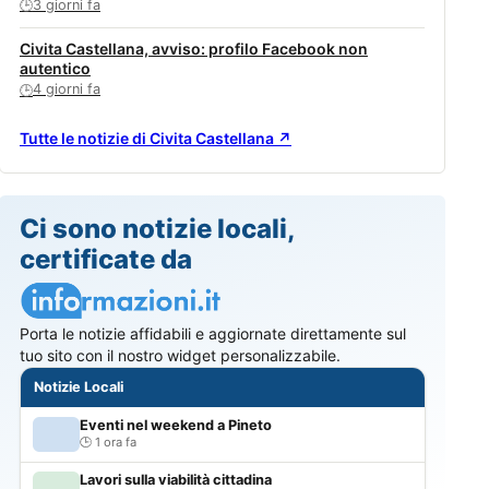
3 giorni fa
🕒
Civita Castellana, avviso: profilo Facebook non
autentico
4 giorni fa
🕒
Tutte le notizie di Civita Castellana ↗
Ci sono notizie locali,
certificate da
Porta le notizie affidabili e aggiornate direttamente sul
tuo sito con il nostro widget personalizzabile.
Notizie Locali
Eventi nel weekend a Pineto
1 ora fa
Lavori sulla viabilità cittadina