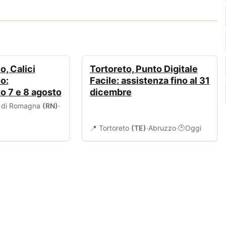
SERVIZI COMUNALI
, Calici
Tortoreto, Punto Digitale
o:
Facile: assistenza fino al 31
 7 e 8 agosto
dicembre
o di Romagna
(RN)
·
📍 Tortoreto
(TE)
·
Abruzzo
·
Oggi
🕒