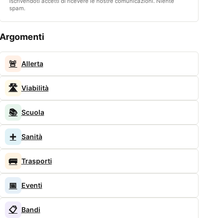
Iscrivendoti accetti di ricevere le nostre comunicazioni. Niente
spam.
Argomenti
🚨
Allerta
🛣️
Viabilità
📚
Scuola
➕
Sanità
🚌
Trasporti
📅
Eventi
📋
Bandi