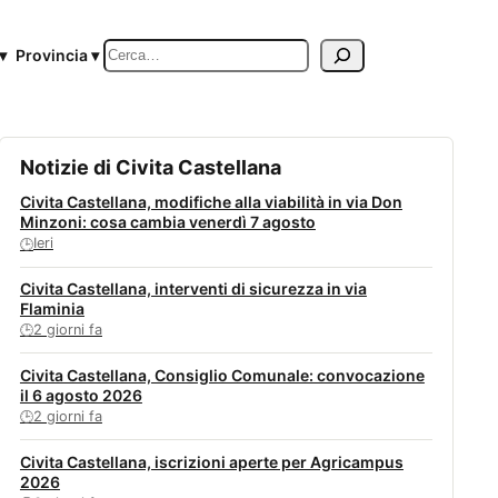
Cerca
▾
Provincia ▾
Notizie di Civita Castellana
Civita Castellana, modifiche alla viabilità in via Don
Minzoni: cosa cambia venerdì 7 agosto
Ieri
🕒
Civita Castellana, interventi di sicurezza in via
Flaminia
2 giorni fa
🕒
Civita Castellana, Consiglio Comunale: convocazione
il 6 agosto 2026
2 giorni fa
🕒
Civita Castellana, iscrizioni aperte per Agricampus
2026