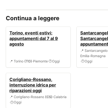
Continua a leggere
EVENTI
EVENTI
Torino, eventi estivi:
Santarcangelo
appuntamenti dal 7 al 9
Santarcangel
agosto
appuntamento
📍 Santarcangel
Emilia-Romagna
📍 Torino
(TO)
·
Piemonte
·
Oggi
·
Oggi
🕒
🕒
ALLERTA
Corigliano-Rossano,
interruzione idrica per
riparazioni oggi
📍 Corigliano-Rossano
(CS)
·
Calabria
·
Oggi
🕒