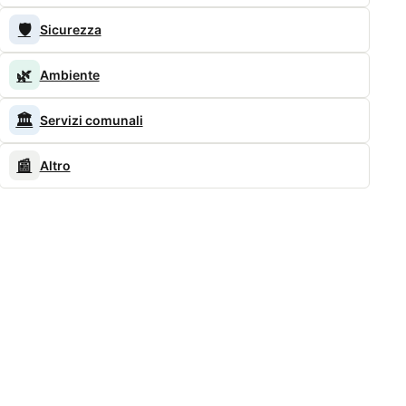
🛡️
Sicurezza
🌿
Ambiente
🏛️
Servizi comunali
📰
Altro