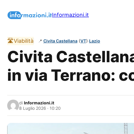
Vai
al
Informazioni.it
contenuto
🛣️
Viabilità
📍
Civita Castellana
(
VT
)
·
Lazio
Civita Castellana
in via Terrano: 
di
Informazioni.it
8 Luglio 2026 · 10:20