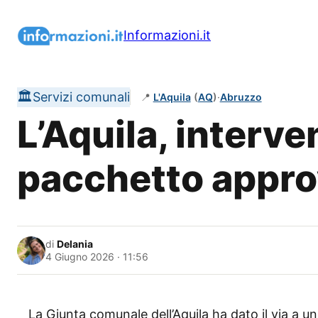
Vai
al
Informazioni.it
contenuto
🏛️
Servizi comunali
📍
L'Aquila
(
AQ
)
·
Abruzzo
L’Aquila, interve
pacchetto appro
di
Delania
4 Giugno 2026 · 11:56
La Giunta comunale dell’Aquila ha dato il via a 