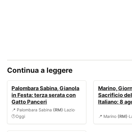
Continua a leggere
EVENTI
EVENTI
Palombara Sabina, Gianola
Marino, Giorn
in Festa: terza serata con
Sacrificio de
Gatto Panceri
Italiano: 8 a
📍 Palombara Sabina
(RM)
·
Lazio
·
Oggi
📍 Marino
(RM)
·
L
🕒