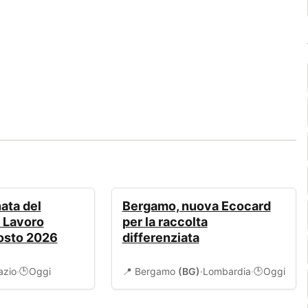
AMBIENTE
ata del
Bergamo, nuova Ecocard
l Lavoro
per la raccolta
gosto 2026
differenziata
azio
·
Oggi
📍 Bergamo
(BG)
·
Lombardia
·
Oggi
🕒
🕒