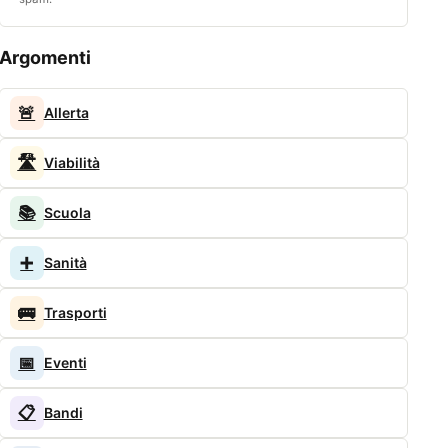
Argomenti
🚨
Allerta
🛣️
Viabilità
📚
Scuola
➕
Sanità
🚌
Trasporti
📅
Eventi
📋
Bandi