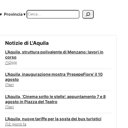
Cerca
▾
Provincia ▾
Notizie di L'Aquila
L’Aquila, struttura polivalente di Menzano: lavori in
corso
Oggi
🕒
L’Aquila, inaugurazione mostra ‘PresepeFiore’ il 10
agosto
Ieri
🕒
L’Aquila, ‘Cinema sotto le stelle’: appuntamento 7 e 8
agosto in Piazza del Teatro
Ieri
🕒
L’Aquila, nuove tariffe per la sosta dei bus turistici
2 giorni fa
🕒