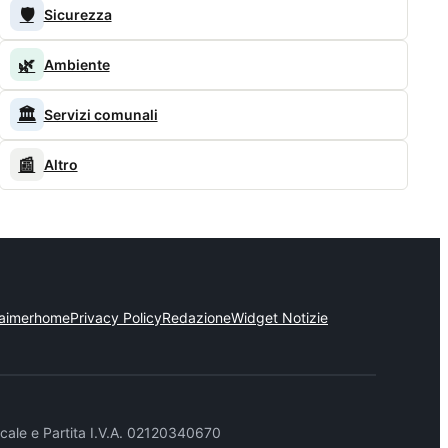
🛡️
Sicurezza
🌿
Ambiente
🏛️
Servizi comunali
📰
Altro
laimer
home
Privacy Policy
Redazione
Widget Notizie
cale e Partita I.V.A. 02120340670