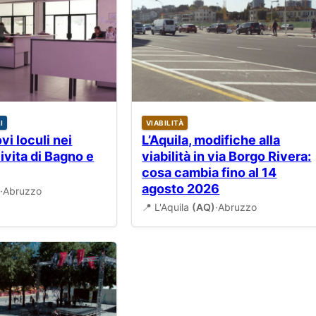
I
VIABILITÀ
vi loculi nei
L’Aquila, modifiche alla
Civita di Bagno e
viabilità in via Borgo Rivera:
cosa cambia fino al 14
agosto 2026
)
·
Abruzzo
📍 L'Aquila
(AQ)
·
Abruzzo