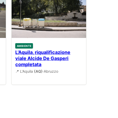
AMBIENTE
L’Aquila, riqualificazione
viale Alcide De Gasperi
completata
📍 L'Aquila
(AQ)
·
Abruzzo