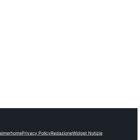
laimer
home
Privacy Policy
Redazione
Widget Notizie