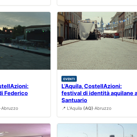
EVENTI
stellAzioni:
L’Aquila, CostellAzioni:
di Federico
festival di identità aquilane a
Santuario
)
·
Abruzzo
📍 L'Aquila
(AQ)
·
Abruzzo