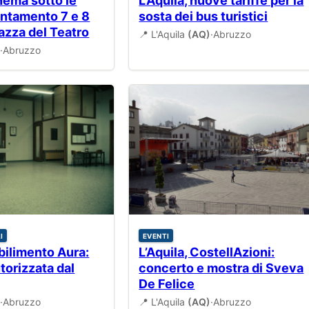
inema sotto le
L’Aquila, nuove tariffe per la
puntamento 7 e 8
sosta dei bus turistici
azza del Teatro
📍 L'Aquila
(AQ)
·
Abruzzo
)
·
Abruzzo
I
EVENTI
abilimento Aura:
L’Aquila, CostellAzioni:
torizzata dal
concerto e mostra di Sveva
De Felice
)
·
Abruzzo
📍 L'Aquila
(AQ)
·
Abruzzo