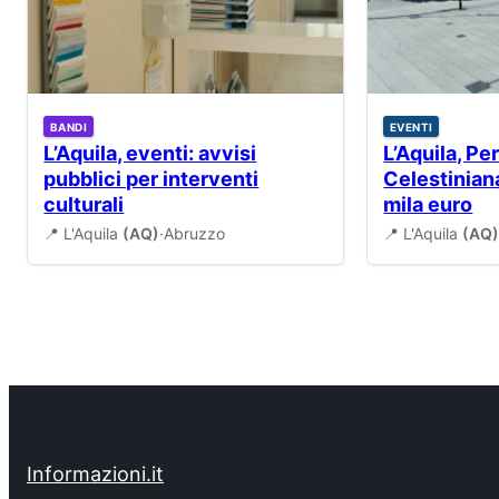
BANDI
EVENTI
L’Aquila, eventi: avvisi
L’Aquila, P
pubblici per interventi
Celestiniana
culturali
mila euro
📍 L'Aquila
(AQ)
·
Abruzzo
📍 L'Aquila
(AQ
Informazioni.it