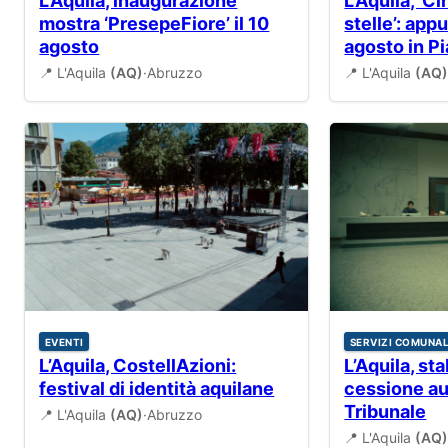
L’Aquila, inaugurazione
L’Aquila, ‘C
mostra ‘PresepeFiore’ il 10
stelle’: ap
agosto
agosto in Pi
📍 L'Aquila
(AQ)
·
Abruzzo
📍 L'Aquila
(AQ
EVENTI
SERVIZI COMUNAL
L’Aquila, CostellAzioni:
L’Aquila, st
festival di identità aquilane
cessione au
Tribunale
📍 L'Aquila
(AQ)
·
Abruzzo
📍 L'Aquila
(AQ