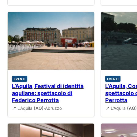
EVENTI
EVENTI
L’Aquila, Festival di identità
L’Aquila, Co
aquilane: spettacolo di
spettacolo 
Federico Perrotta
Perrotta
📍 L'Aquila
(AQ)
·
Abruzzo
📍 L'Aquila
(AQ