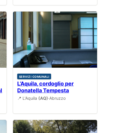
SERVIZI COMUNALI
L’Aquila, cordoglio per
l
Donatella Tempesta
📍 L'Aquila
(AQ)
·
Abruzzo