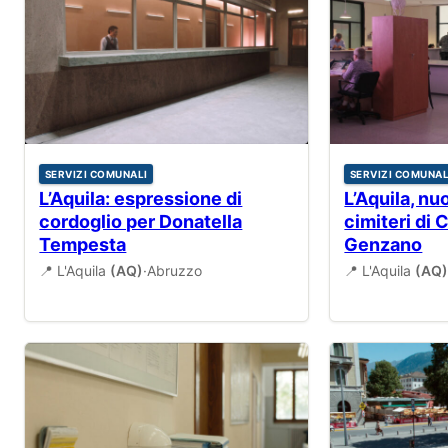
SERVIZI COMUNALI
SERVIZI COMUNAL
L’Aquila: espressione di
L’Aquila, nuo
cordoglio per Donatella
cimiteri di 
Tempesta
Genzano
📍 L'Aquila
(AQ)
·
Abruzzo
📍 L'Aquila
(AQ