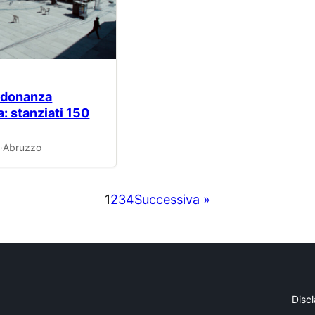
erdonanza
: stanziati 150
)
·
Abruzzo
1
2
3
4
Successiva »
Disc