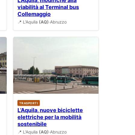
L’Aquila, modifiche alla
viabilità al Terminal bus
Collemaggio
📍 L'Aquila
(AQ)
·
Abruzzo
TRASPORTI
L’Aquila, nuove biciclette
elettriche per la mobilità
sostenibile
📍 L'Aquila
(AQ)
·
Abruzzo