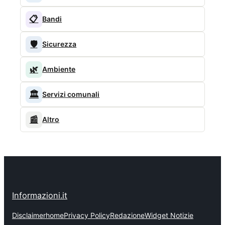
📋
Bandi
🛡️
Sicurezza
🌿
Ambiente
🏛️
Servizi comunali
📰
Altro
Informazioni.it
Disclaimer
home
Privacy Policy
Redazione
Widget Notizie