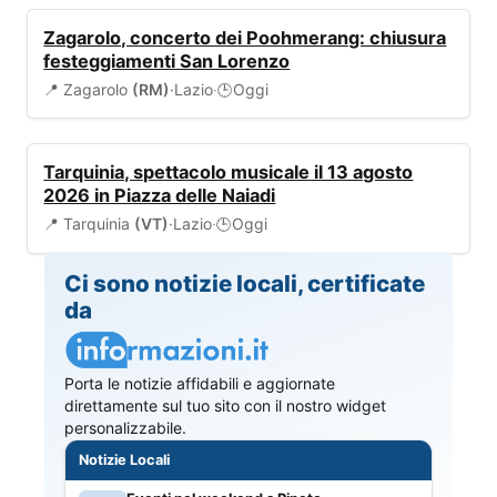
EVENTI
Zagarolo, concerto dei Poohmerang: chiusura
festeggiamenti San Lorenzo
📍 Zagarolo
(RM)
·
Lazio
·
Oggi
🕒
EVENTI
Tarquinia, spettacolo musicale il 13 agosto
2026 in Piazza delle Naiadi
📍 Tarquinia
(VT)
·
Lazio
·
Oggi
🕒
Ci sono notizie locali, certificate
da
Porta le notizie affidabili e aggiornate
direttamente sul tuo sito con il nostro widget
personalizzabile.
Notizie Locali