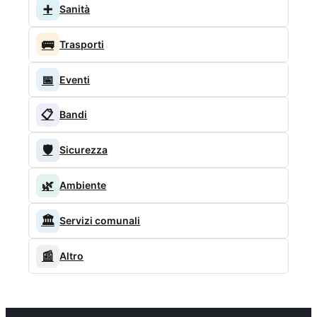
➕
Sanità
🚌
Trasporti
📅
Eventi
📋
Bandi
🛡️
Sicurezza
🌿
Ambiente
🏛️
Servizi comunali
📰
Altro