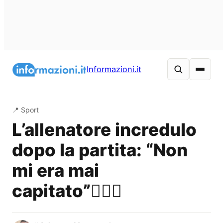
Vai
al
Informazioni.it
contenuto
📍 Sport
L’allenatore incredulo
dopo la partita: “Non
mi era mai
capitato”🤷🏽‍♂️