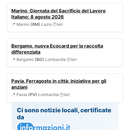
EVENTI
Marino, Giornata del Sacrificio del Lavoro
Italiano: 8 agosto 2026
📍 Marino
(RM)
·
Lazio
·
Ieri
🕒
AMBIENTE
Bergamo, nuova Ecocard per la raccolta
differenziata
📍 Bergamo
(BG)
·
Lombardia
·
Ieri
🕒
EVENTI
Pavia, Ferragosto in città: iniziative per gli
anziani
📍 Pavia
(PV)
·
Lombardia
·
Ieri
🕒
Ci sono notizie locali, certificate
da