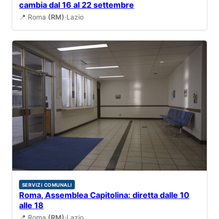
cambia dal 16 al 22 settembre
📍 Roma
(RM)
·
Lazio
SERVIZI COMUNALI
Roma, Assemblea Capitolina: diretta dalle 10
alle 18
📍 Roma
(RM)
·
Lazio