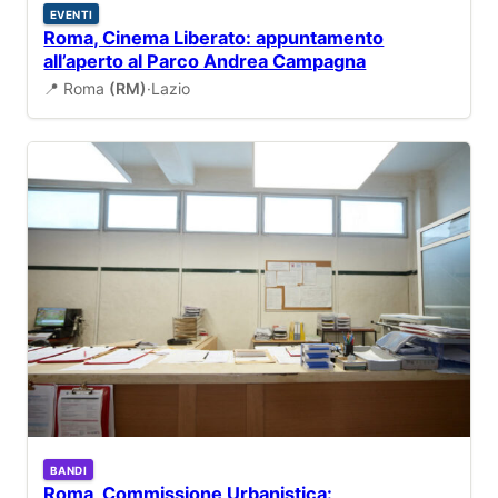
EVENTI
Roma, Cinema Liberato: appuntamento
all’aperto al Parco Andrea Campagna
📍 Roma
(RM)
·
Lazio
BANDI
Roma, Commissione Urbanistica: