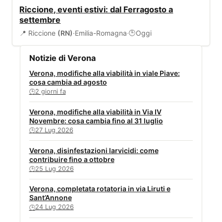
EVENTI
Riccione, eventi estivi: dal Ferragosto a
settembre
📍 Riccione
(RN)
·
Emilia-Romagna
·
Oggi
🕒
Notizie di Verona
Verona, modifiche alla viabilità in viale Piave:
cosa cambia ad agosto
2 giorni fa
🕒
Verona, modifiche alla viabilità in Via IV
Novembre: cosa cambia fino al 31 luglio
27 Lug 2026
🕒
Verona, disinfestazioni larvicidi: come
contribuire fino a ottobre
25 Lug 2026
🕒
Verona, completata rotatoria in via Liruti e
Sant’Annone
24 Lug 2026
🕒