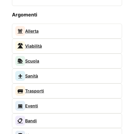
Argomenti
🚨
Allerta
🛣️
Viabilità
📚
Scuola
➕
Sanità
🚌
Trasporti
📅
Eventi
📋
Bandi