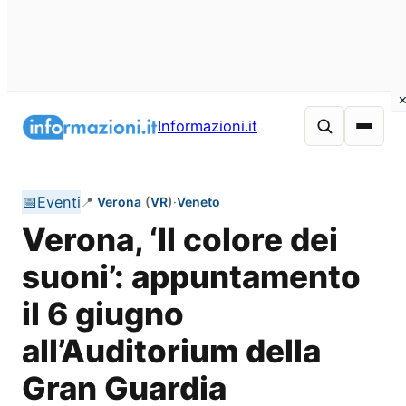
Vai
al
Informazioni.it
contenuto
📅
Eventi
📍
Verona
(
VR
)
·
Veneto
Verona, ‘Il colore dei
suoni’: appuntamento
il 6 giugno
all’Auditorium della
Gran Guardia