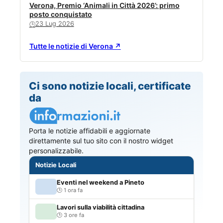
Verona, Premio ‘Animali in Città 2026’: primo
posto conquistato
23 Lug 2026
🕒
Tutte le notizie di Verona ↗
Ci sono notizie locali, certificate
da
Porta le notizie affidabili e aggiornate
direttamente sul tuo sito con il nostro widget
personalizzabile.
Notizie Locali
Eventi nel weekend a Pineto
1 ora fa
Lavori sulla viabilità cittadina
3 ore fa