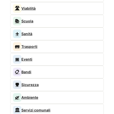
🛣️
Viabilità
📚
Scuola
➕
Sanità
🚌
Trasporti
📅
Eventi
📋
Bandi
🛡️
Sicurezza
🌿
Ambiente
🏛️
Servizi comunali