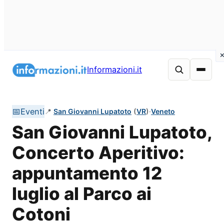
Vai
al
Informazioni.it
contenuto
📅
Eventi
📍
San Giovanni Lupatoto
(
VR
)
·
Veneto
San Giovanni Lupatoto,
Concerto Aperitivo:
appuntamento 12
luglio al Parco ai
Cotoni