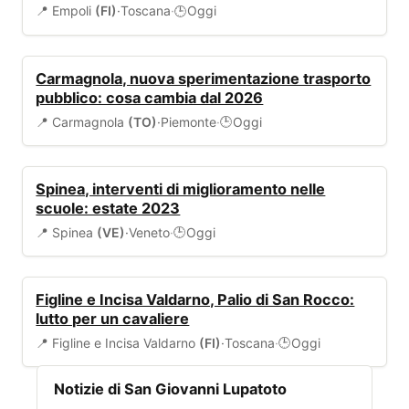
📍 Empoli
(FI)
·
Toscana
·
Oggi
🕒
TRASPORTI
Carmagnola, nuova sperimentazione trasporto
pubblico: cosa cambia dal 2026
📍 Carmagnola
(TO)
·
Piemonte
·
Oggi
🕒
SCUOLA
Spinea, interventi di miglioramento nelle
scuole: estate 2023
📍 Spinea
(VE)
·
Veneto
·
Oggi
🕒
EVENTI
Figline e Incisa Valdarno, Palio di San Rocco:
lutto per un cavaliere
📍 Figline e Incisa Valdarno
(FI)
·
Toscana
·
Oggi
🕒
Notizie di San Giovanni Lupatoto