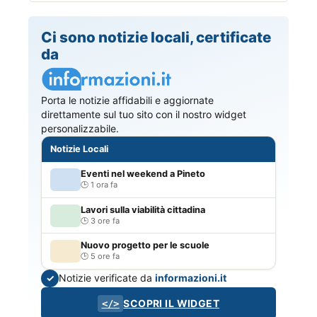
Ci sono notizie locali, certificate
da
Porta le notizie affidabili e aggiornate
direttamente sul tuo sito con il nostro widget
personalizzabile.
Notizie Locali
Eventi nel weekend a Pineto
1 ora fa
Lavori sulla viabilità cittadina
3 ore fa
Nuovo progetto per le scuole
5 ore fa
Notizie verificate da
informazioni.it
✓
SCOPRI IL WIDGET
</>