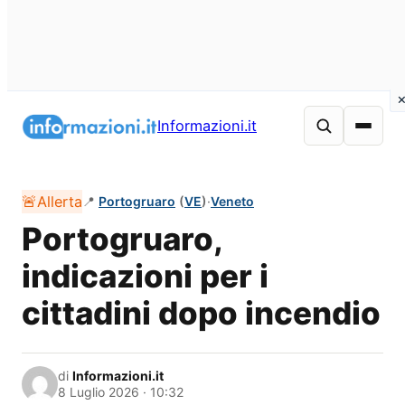
Vai
al
Informazioni.it
contenuto
🚨
Allerta
📍
Portogruaro
(
VE
)
·
Veneto
Portogruaro,
indicazioni per i
cittadini dopo incendio
di
Informazioni.it
8 Luglio 2026 · 10:32