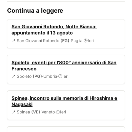
Continua a leggere
EVENTI
San Giovanni Rotondo, Notte Bianca:
appuntamento il 13 agosto
📍 San Giovanni Rotondo
(FG)
·
Puglia
·
Ieri
🕒
EVENTI
Spoleto, eventi per l’800° anniversario di San
Francesco
📍 Spoleto
(PG)
·
Umbria
·
Ieri
🕒
EVENTI
Spinea, incontro sulla memoria di Hiroshima e
Nagasaki
📍 Spinea
(VE)
·
Veneto
·
Ieri
🕒
EVENTI