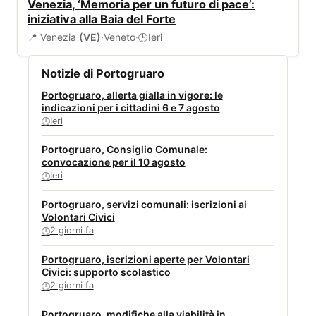
Venezia, ‘Memoria per un futuro di pace’:
iniziativa alla Baia del Forte
📍 Venezia
(VE)
·
Veneto
·
Ieri
🕒
Notizie di Portogruaro
Portogruaro, allerta gialla in vigore: le
indicazioni per i cittadini 6 e 7 agosto
Ieri
🕒
Portogruaro, Consiglio Comunale:
convocazione per il 10 agosto
Ieri
🕒
Portogruaro, servizi comunali: iscrizioni ai
Volontari Civici
2 giorni fa
🕒
Portogruaro, iscrizioni aperte per Volontari
Civici: supporto scolastico
2 giorni fa
🕒
Portogruaro, modifiche alla viabilità in