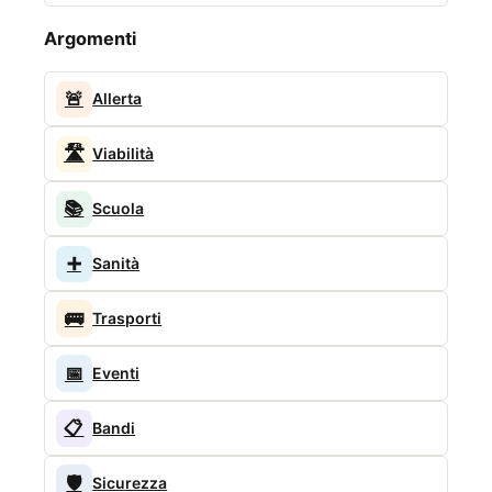
Argomenti
🚨
Allerta
🛣️
Viabilità
📚
Scuola
➕
Sanità
🚌
Trasporti
📅
Eventi
📋
Bandi
🛡️
Sicurezza