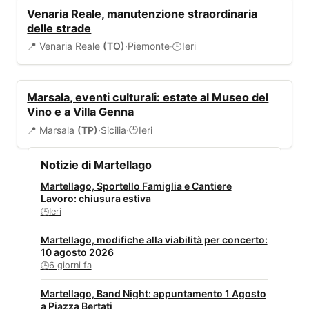
VIABILITÀ
Venaria Reale, manutenzione straordinaria
delle strade
📍 Venaria Reale
(TO)
·
Piemonte
·
Ieri
🕒
EVENTI
Marsala, eventi culturali: estate al Museo del
Vino e a Villa Genna
📍 Marsala
(TP)
·
Sicilia
·
Ieri
🕒
Notizie di Martellago
Martellago, Sportello Famiglia e Cantiere
Lavoro: chiusura estiva
Ieri
🕒
Martellago, modifiche alla viabilità per concerto:
10 agosto 2026
6 giorni fa
🕒
Martellago, Band Night: appuntamento 1 Agosto
a Piazza Bertati