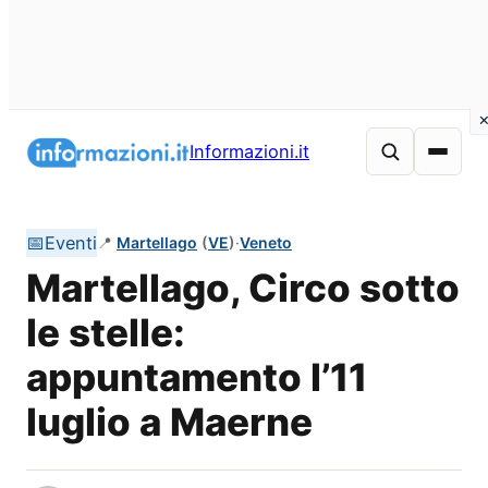
Vai
al
Informazioni.it
contenuto
📅
Eventi
📍
Martellago
(
VE
)
·
Veneto
Martellago, Circo sotto
le stelle:
appuntamento l’11
luglio a Maerne