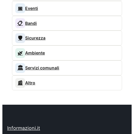
📅
Eventi
📋
Bandi
🛡️
Sicurezza
🌿
Ambiente
🏛️
Servizi comunali
📰
Altro
Informazioni.it