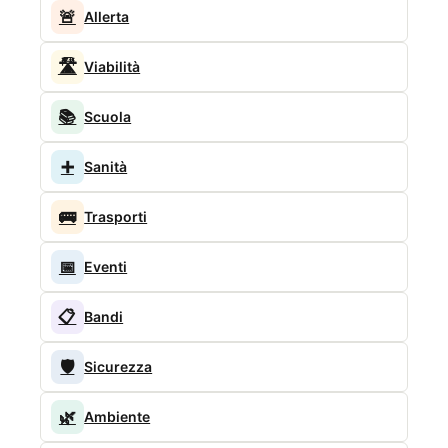
🚨
Allerta
🛣️
Viabilità
📚
Scuola
➕
Sanità
🚌
Trasporti
📅
Eventi
📋
Bandi
🛡️
Sicurezza
🌿
Ambiente