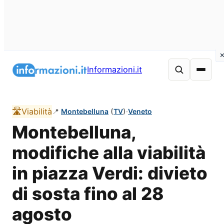
Vai
al
Informazioni.it
contenuto
🛣️
Viabilità
📍
Montebelluna
(
TV
)
·
Veneto
Montebelluna,
modifiche alla viabilità
in piazza Verdi: divieto
di sosta fino al 28
agosto