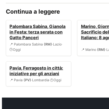
Continua a leggere
EVENTI
EVENTI
Palombara Sabina, Gianola
Marino, Giorn
in Festa: terza serata con
Sacrificio de
Gatto Panceri
Italiano: 8 a
📍 Palombara Sabina
(RM)
·
Lazio
·
Oggi
📍 Marino
(RM)
·
L
🕒
EVENTI
Pavia, Ferragosto in città:
iniziative per gli anziani
📍 Pavia
(PV)
·
Lombardia
·
Oggi
🕒