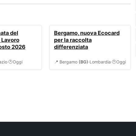
AMBIENTE
ata del
Bergamo, nuova Ecocard
l Lavoro
per la raccolta
gosto 2026
differenziata
azio
·
Oggi
📍 Bergamo
(BG)
·
Lombardia
·
Oggi
🕒
🕒