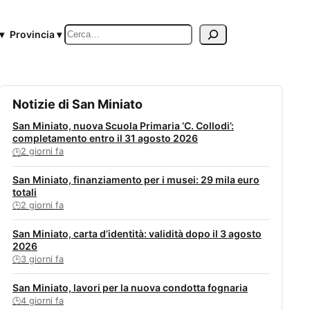
Cerca
▾
Provincia ▾
Notizie di San Miniato
San Miniato, nuova Scuola Primaria ‘C. Collodi’:
completamento entro il 31 agosto 2026
2 giorni fa
🕒
San Miniato, finanziamento per i musei: 29 mila euro
totali
2 giorni fa
🕒
San Miniato, carta d’identità: validità dopo il 3 agosto
2026
3 giorni fa
🕒
San Miniato, lavori per la nuova condotta fognaria
4 giorni fa
🕒