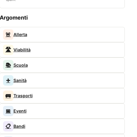
Argomenti
🚨
Allerta
🛣️
Viabilità
📚
Scuola
➕
Sanità
🚌
Trasporti
📅
Eventi
📋
Bandi