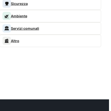
🛡️
Sicurezza
🌿
Ambiente
🏛️
Servizi comunali
📰
Altro