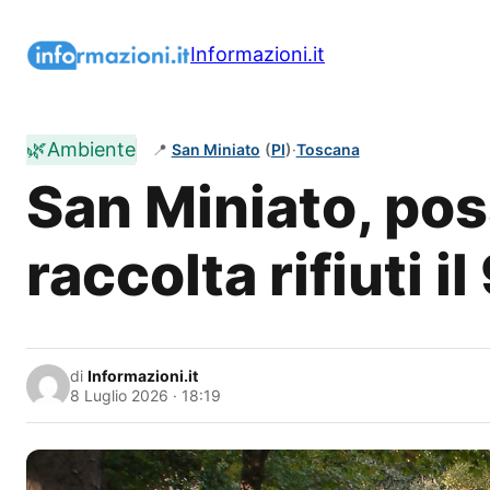
Vai
al
Informazioni.it
contenuto
🌿
Ambiente
📍
San Miniato
(
PI
)
·
Toscana
San Miniato, poss
raccolta rifiuti il
di
Informazioni.it
8 Luglio 2026 · 18:19