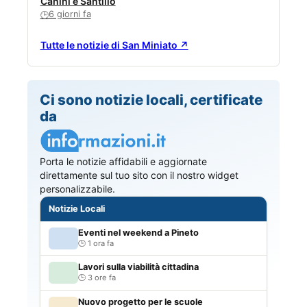
Canini e Santillo
6 giorni fa
🕒
Tutte le notizie di San Miniato ↗
Ci sono notizie locali, certificate
da
Porta le notizie affidabili e aggiornate
direttamente sul tuo sito con il nostro widget
personalizzabile.
Notizie Locali
Eventi nel weekend a Pineto
1 ora fa
Lavori sulla viabilità cittadina
3 ore fa
Nuovo progetto per le scuole