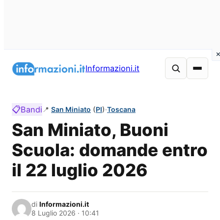
Vai
al
Informazioni.it
contenuto
📋
Bandi
📍
San Miniato
(
PI
)
·
Toscana
San Miniato, Buoni
Scuola: domande entro
il 22 luglio 2026
di
Informazioni.it
8 Luglio 2026 · 10:41