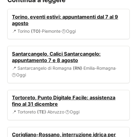
EVENTI
Torino, eventi estivi: appuntamenti dal 7 al 9
agosto
📍 Torino
(TO)
·
Piemonte
·
Oggi
🕒
EVENTI
Santarcangelo, Calici Santarcangelo:
appuntamento 7 e 8 agosto
📍 Santarcangelo di Romagna
(RN)
·
Emilia-Romagna
·
Oggi
🕒
SERVIZI COMUNALI
Tortoreto, Punto Digitale Facile: assistenza
fino al 31 dicembre
📍 Tortoreto
(TE)
·
Abruzzo
·
Oggi
🕒
ALLERTA
Corigliano-Rossano, interruzione idrica per