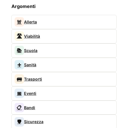
Argomenti
🚨
Allerta
🛣️
Viabilità
📚
Scuola
➕
Sanità
🚌
Trasporti
📅
Eventi
📋
Bandi
🛡️
Sicurezza