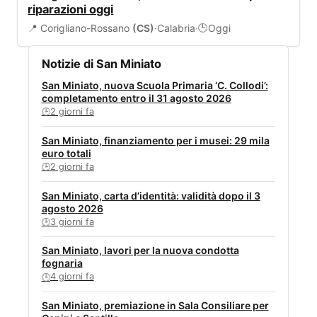
riparazioni oggi
📍 Corigliano-Rossano
(CS)
·
Calabria
·
Oggi
🕒
Notizie di San Miniato
San Miniato, nuova Scuola Primaria ‘C. Collodi’:
completamento entro il 31 agosto 2026
2 giorni fa
🕒
San Miniato, finanziamento per i musei: 29 mila
euro totali
2 giorni fa
🕒
San Miniato, carta d’identità: validità dopo il 3
agosto 2026
3 giorni fa
🕒
San Miniato, lavori per la nuova condotta
fognaria
4 giorni fa
🕒
San Miniato, premiazione in Sala Consiliare per