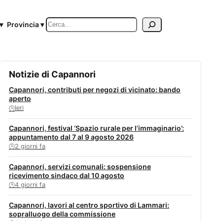
Cerca
▾
Provincia ▾
Notizie di Capannori
Capannori, contributi per negozi di vicinato: bando
aperto
Ieri
🕒
Capannori, festival ‘Spazio rurale per l’immaginario’:
appuntamento dal 7 al 9 agosto 2026
2 giorni fa
🕒
Capannori, servizi comunali: sospensione
ricevimento sindaco dal 10 agosto
4 giorni fa
🕒
Capannori, lavori al centro sportivo di Lammari:
sopralluogo della commissione