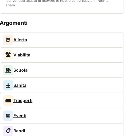
Iscrivendoti accetti di ricevere le nostre comunicazioni. Niente
spam.
Argomenti
🚨
Allerta
🛣️
Viabilità
📚
Scuola
➕
Sanità
🚌
Trasporti
📅
Eventi
📋
Bandi