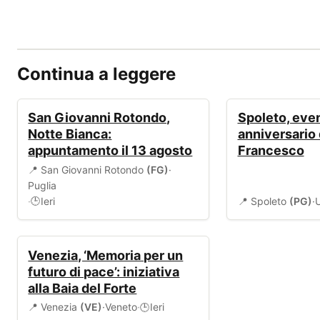
Continua a leggere
EVENTI
EVENTI
San Giovanni Rotondo,
Spoleto, even
Notte Bianca:
anniversario 
appuntamento il 13 agosto
Francesco
📍 San Giovanni Rotondo
(FG)
·
Puglia
·
Ieri
📍 Spoleto
(PG)
·
🕒
EVENTI
Venezia, ‘Memoria per un
futuro di pace’: iniziativa
alla Baia del Forte
📍 Venezia
(VE)
·
Veneto
·
Ieri
🕒