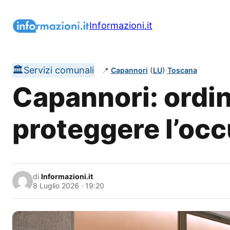
Vai
al
Informazioni.it
contenuto
🏛️
Servizi comunali
📍
Capannori
(
LU
)
·
Toscana
Capannori: ordin
proteggere l’oc
di
Informazioni.it
8 Luglio 2026 · 19:20