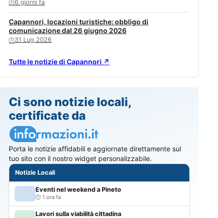
6 giorni fa
🕒
Capannori, locazioni turistiche: obbligo di
comunicazione dal 26 giugno 2026
31 Lug 2026
🕒
Tutte le notizie di Capannori ↗
Ci sono notizie locali,
certificate da
Porta le notizie affidabili e aggiornate direttamente sul
tuo sito con il nostro widget personalizzabile.
Notizie Locali
Eventi nel weekend a Pineto
1 ora fa
Lavori sulla viabilità cittadina