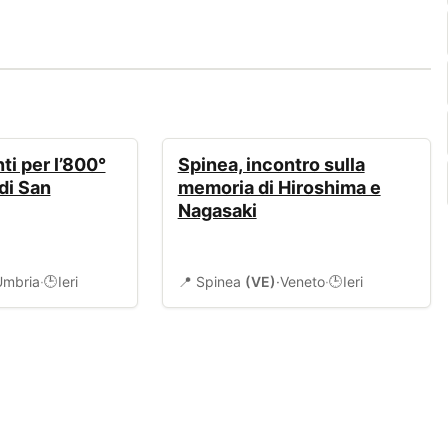
EVENTI
ti per l’800°
Spinea, incontro sulla
di San
memoria di Hiroshima e
Nagasaki
Umbria
·
Ieri
📍 Spinea
(VE)
·
Veneto
·
Ieri
🕒
🕒