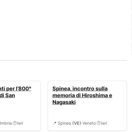
EVENTI
ti per l’800°
Spinea, incontro sulla
di San
memoria di Hiroshima e
Nagasaki
Umbria
·
Ieri
📍 Spinea
(VE)
·
Veneto
·
Ieri
🕒
🕒