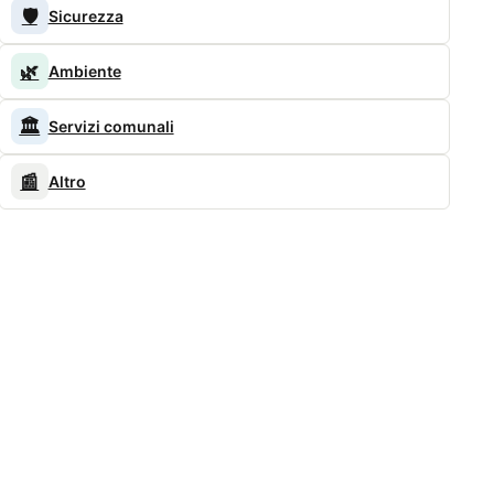
🛡️
Sicurezza
🌿
Ambiente
🏛️
Servizi comunali
📰
Altro