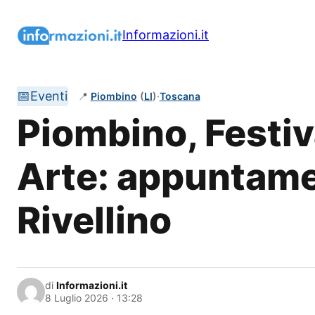
Vai
al
Informazioni.it
contenuto
📅
Eventi
📍
Piombino
(
LI
)
·
Toscana
Piombino, Festiv
Arte: appuntamen
Rivellino
di
Informazioni.it
8 Luglio 2026 · 13:28