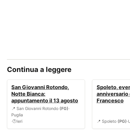
Continua a leggere
EVENTI
EVENTI
San Giovanni Rotondo,
Spoleto, even
Notte Bianca:
anniversario 
appuntamento il 13 agosto
Francesco
📍 San Giovanni Rotondo
(FG)
·
Puglia
·
Ieri
📍 Spoleto
(PG)
·
🕒