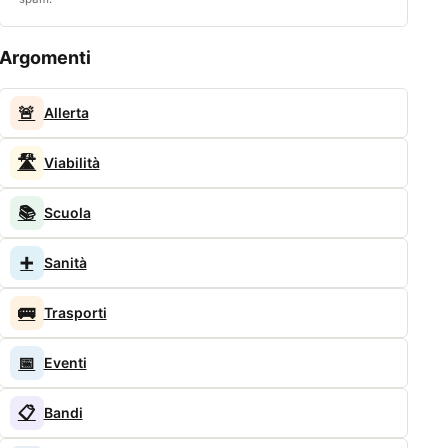
Argomenti
🚨
Allerta
🛣️
Viabilità
📚
Scuola
➕
Sanità
🚌
Trasporti
📅
Eventi
📋
Bandi