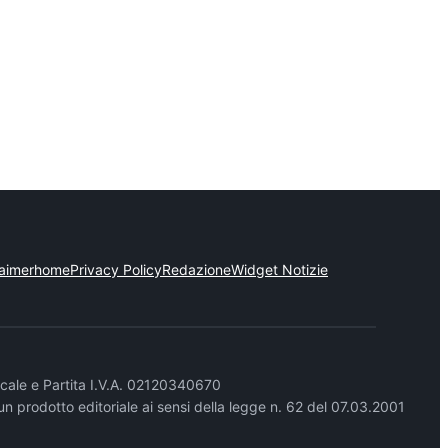
laimer
home
Privacy Policy
Redazione
Widget Notizie
cale e Partita I.V.A. 02120340670
un prodotto editoriale ai sensi della legge n. 62 del 07.03.2001