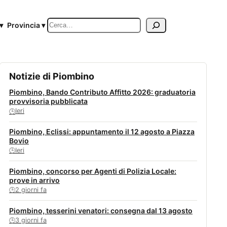
Cerca
▾
Provincia ▾
Notizie di Piombino
Piombino, Bando Contributo Affitto 2026: graduatoria
provvisoria pubblicata
Ieri
🕒
Piombino, Eclissi: appuntamento il 12 agosto a Piazza
Bovio
Ieri
🕒
Piombino, concorso per Agenti di Polizia Locale:
prove in arrivo
2 giorni fa
🕒
Piombino, tesserini venatori: consegna dal 13 agosto
3 giorni fa
🕒