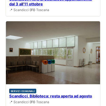
dal 3 all’11 ottobre
📍 Scandicci
(FI)
·
Toscana
SERVIZI COMUNALI
Scandicci, Biblioteca: resta aperta ad agosto
📍 Scandicci
(FI)
·
Toscana