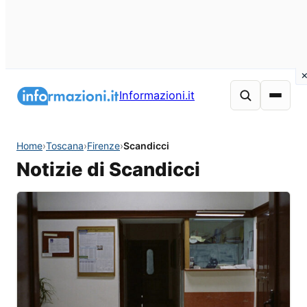
Informazioni.it
Home
›
Toscana
›
Firenze
›
Scandicci
Notizie di Scandicci