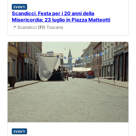
EVENTI
Scandicci, Festa per i 20 anni della
Misericordia: 23 luglio in Piazza Matteotti
📍 Scandicci
(FI)
·
Toscana
EVENTI