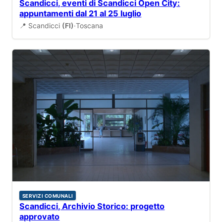
Scandicci, eventi di Scandicci Open City:
appuntamenti dal 21 al 25 luglio
📍 Scandicci
(FI)
·
Toscana
SERVIZI COMUNALI
Scandicci, Archivio Storico: progetto
approvato