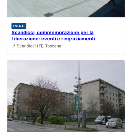
EVENTI
Scandicci, commemorazione per la
Liberazione: eventi e ringraziamenti
📍 Scandicci
(FI)
·
Toscana