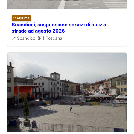
VIABILITÀ
Scandicci, sospensione servizi di pulizia
strade ad agosto 2026
📍 Scandicci
(FI)
·
Toscana