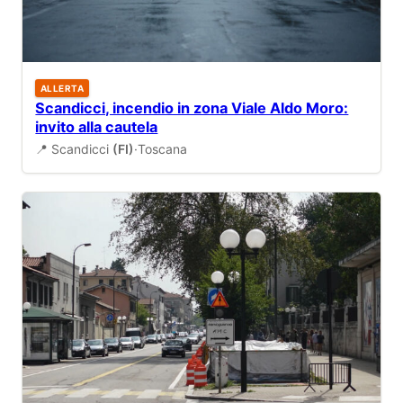
ALLERTA
Scandicci, incendio in zona Viale Aldo Moro:
invito alla cautela
📍 Scandicci
(FI)
·
Toscana