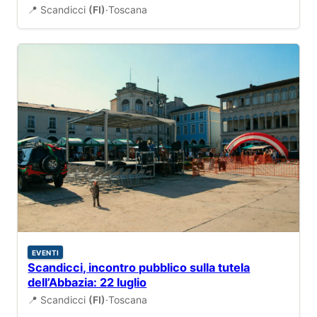
📍 Scandicci
(FI)
·
Toscana
EVENTI
Scandicci, incontro pubblico sulla tutela
dell’Abbazia: 22 luglio
📍 Scandicci
(FI)
·
Toscana