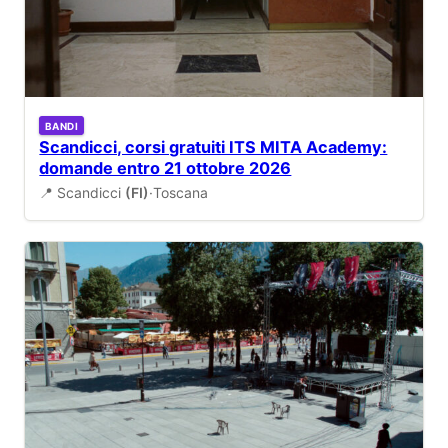
BANDI
Scandicci, corsi gratuiti ITS MITA Academy:
domande entro 21 ottobre 2026
📍 Scandicci
(FI)
·
Toscana