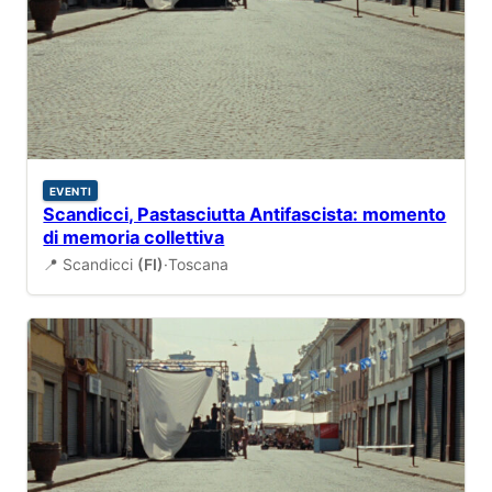
EVENTI
Scandicci, Pastasciutta Antifascista: momento
di memoria collettiva
📍 Scandicci
(FI)
·
Toscana