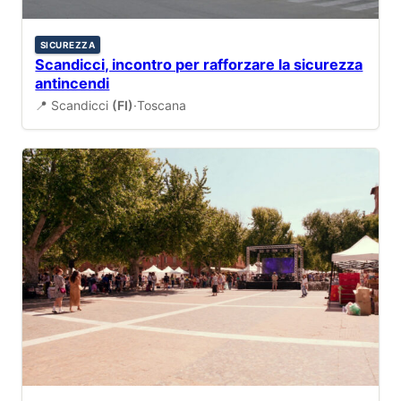
SICUREZZA
Scandicci, incontro per rafforzare la sicurezza
antincendi
📍 Scandicci
(FI)
·
Toscana