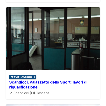
SERVIZI COMUNALI
Scandicci, Palazzetto dello Sport: lavori di
riqualificazione
📍 Scandicci
(FI)
·
Toscana