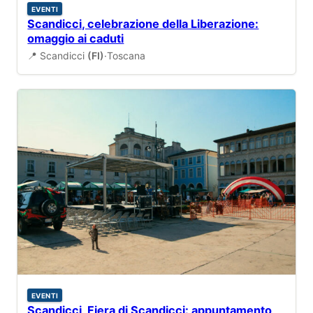
EVENTI
Scandicci, celebrazione della Liberazione:
omaggio ai caduti
📍 Scandicci
(FI)
·
Toscana
EVENTI
Scandicci, Fiera di Scandicci: appuntamento