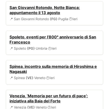
EVENTI
San Giovanni Rotondo, Notte Bianca:
appuntamento il 13 agosto
📍 San Giovanni Rotondo
(FG)
·
Puglia
·
Ieri
🕒
EVENTI
Spoleto, eventi per l’800° anniversario di San
Francesco
📍 Spoleto
(PG)
·
Umbria
·
Ieri
🕒
EVENTI
Spinea, incontro sulla memoria di Hiroshima e
Nagasaki
📍 Spinea
(VE)
·
Veneto
·
Ieri
🕒
EVENTI
Venezia, ‘Memoria per un futuro di pace’:
iniziativa alla Baia del Forte
📍 Venezia
(VE)
·
Veneto
·
Ieri
🕒