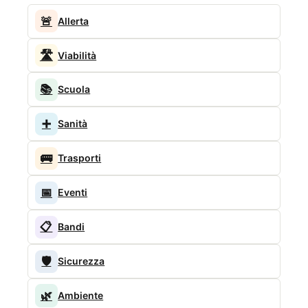
🚨
Allerta
🛣️
Viabilità
📚
Scuola
➕
Sanità
🚌
Trasporti
📅
Eventi
📋
Bandi
🛡️
Sicurezza
🌿
Ambiente