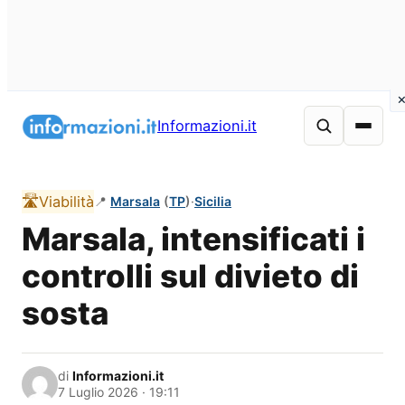
Vai
al
Informazioni.it
contenuto
🛣️
Viabilità
📍
Marsala
(
TP
)
·
Sicilia
Marsala, intensificati i
controlli sul divieto di
sosta
di
Informazioni.it
7 Luglio 2026 · 19:11