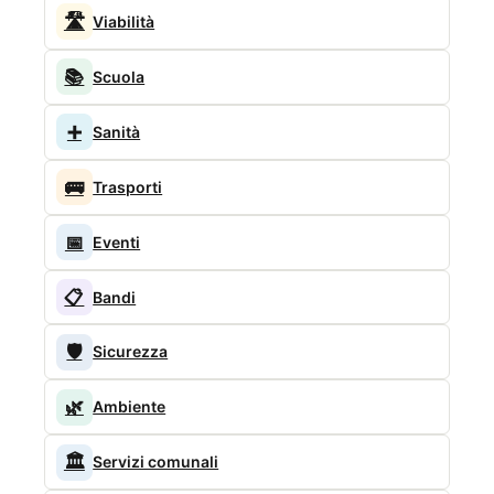
🛣️
Viabilità
📚
Scuola
➕
Sanità
🚌
Trasporti
📅
Eventi
📋
Bandi
🛡️
Sicurezza
🌿
Ambiente
🏛️
Servizi comunali