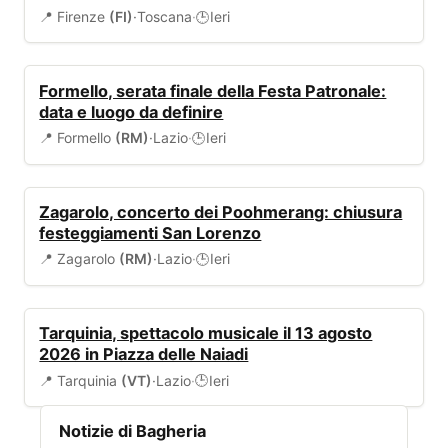
📍 Firenze
(FI)
·
Toscana
·
Ieri
🕒
EVENTI
Formello, serata finale della Festa Patronale:
data e luogo da definire
📍 Formello
(RM)
·
Lazio
·
Ieri
🕒
EVENTI
Zagarolo, concerto dei Poohmerang: chiusura
festeggiamenti San Lorenzo
📍 Zagarolo
(RM)
·
Lazio
·
Ieri
🕒
EVENTI
Tarquinia, spettacolo musicale il 13 agosto
2026 in Piazza delle Naiadi
📍 Tarquinia
(VT)
·
Lazio
·
Ieri
🕒
Notizie di Bagheria