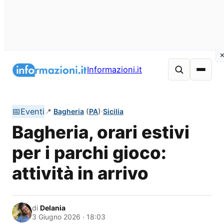
Vai
al
Informazioni.it
contenuto
📅
Eventi
📍
Bagheria
(
PA
)
·
Sicilia
Bagheria, orari estivi
per i parchi gioco:
attività in arrivo
di
Delania
3 Giugno 2026 · 18:03