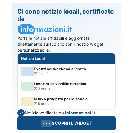
Ci sono notizie locali, certificate
da
Porta le notizie affidabili e aggiornate
direttamente sul tuo sito con il nostro widget
personalizzabile.
Notizie Locali
Eventi nel weekend a Pineto
1 ora fa
Lavori sulla viabilità cittadina
3 ore fa
Nuovo progetto per le scuole
5 ore fa
Notizie verificate da
informazioni.it
✓
SCOPRI IL WIDGET
</>