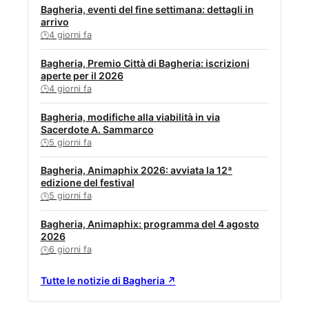
Bagheria, eventi del fine settimana: dettagli in
arrivo
4 giorni fa
🕒
Bagheria, Premio Città di Bagheria: iscrizioni
aperte per il 2026
4 giorni fa
🕒
Bagheria, modifiche alla viabilità in via
Sacerdote A. Sammarco
5 giorni fa
🕒
Bagheria, Animaphix 2026: avviata la 12ª
edizione del festival
5 giorni fa
🕒
Bagheria, Animaphix: programma del 4 agosto
2026
6 giorni fa
🕒
Tutte le notizie di Bagheria ↗