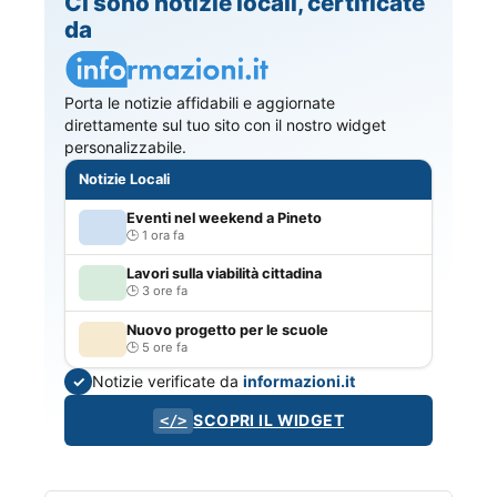
Ci sono notizie locali, certificate
da
Porta le notizie affidabili e aggiornate
direttamente sul tuo sito con il nostro widget
personalizzabile.
Notizie Locali
Eventi nel weekend a Pineto
1 ora fa
Lavori sulla viabilità cittadina
3 ore fa
Nuovo progetto per le scuole
5 ore fa
Notizie verificate da
informazioni.it
✓
SCOPRI IL WIDGET
</>