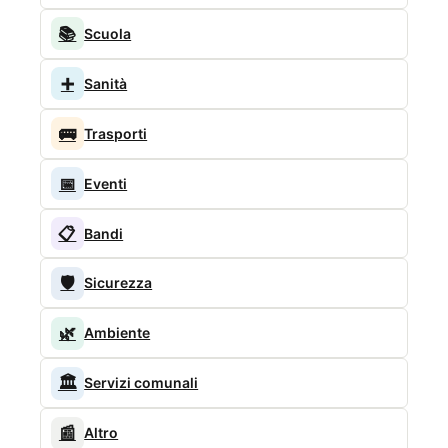
📚
Scuola
➕
Sanità
🚌
Trasporti
📅
Eventi
📋
Bandi
🛡️
Sicurezza
🌿
Ambiente
🏛️
Servizi comunali
📰
Altro