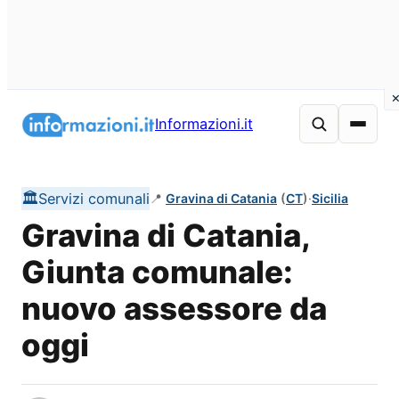
Vai
al
Informazioni.it
contenuto
🏛️
Servizi comunali
📍
Gravina di Catania
(
CT
)
·
Sicilia
Gravina di Catania,
Giunta comunale:
nuovo assessore da
oggi