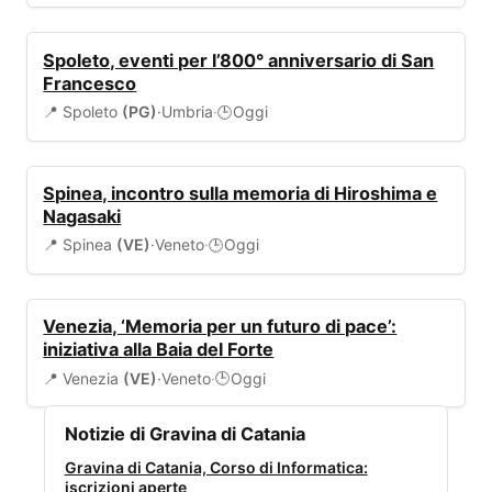
EVENTI
Spoleto, eventi per l’800° anniversario di San
Francesco
📍 Spoleto
(PG)
·
Umbria
·
Oggi
🕒
EVENTI
Spinea, incontro sulla memoria di Hiroshima e
Nagasaki
📍 Spinea
(VE)
·
Veneto
·
Oggi
🕒
EVENTI
Venezia, ‘Memoria per un futuro di pace’:
iniziativa alla Baia del Forte
📍 Venezia
(VE)
·
Veneto
·
Oggi
🕒
Notizie di Gravina di Catania
Gravina di Catania, Corso di Informatica:
iscrizioni aperte