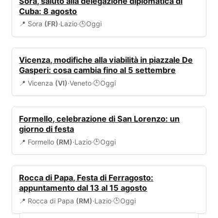
Sora, saluto alla delegazione diplomatica di
Cuba: 8 agosto
📍 Sora
(FR)
·
Lazio
·
Oggi
🕒
VIABILITÀ
Vicenza, modifiche alla viabilità in piazzale De
Gasperi: cosa cambia fino al 5 settembre
📍 Vicenza
(VI)
·
Veneto
·
Oggi
🕒
EVENTI
Formello, celebrazione di San Lorenzo: un
giorno di festa
📍 Formello
(RM)
·
Lazio
·
Oggi
🕒
EVENTI
Rocca di Papa, Festa di Ferragosto:
appuntamento dal 13 al 15 agosto
📍 Rocca di Papa
(RM)
·
Lazio
·
Oggi
🕒