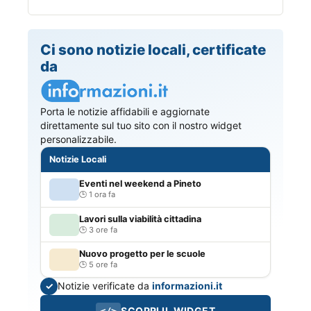
Ci sono notizie locali, certificate
da
Porta le notizie affidabili e aggiornate
direttamente sul tuo sito con il nostro widget
personalizzabile.
Notizie Locali
Eventi nel weekend a Pineto
1 ora fa
Lavori sulla viabilità cittadina
3 ore fa
Nuovo progetto per le scuole
5 ore fa
Notizie verificate da
informazioni.it
✓
SCOPRI IL WIDGET
</>