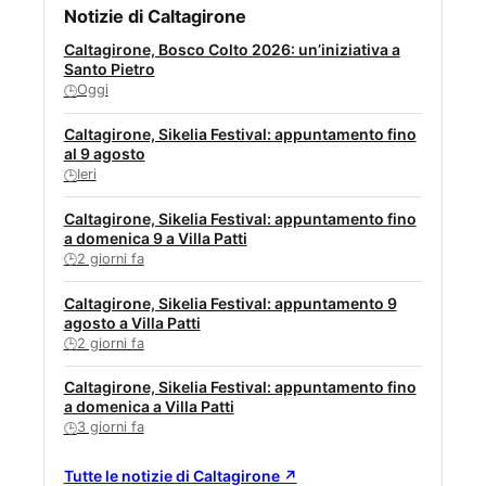
Notizie di Caltagirone
Caltagirone, Bosco Colto 2026: un’iniziativa a
Santo Pietro
Oggi
🕒
Caltagirone, Sikelia Festival: appuntamento fino
al 9 agosto
Ieri
🕒
Caltagirone, Sikelia Festival: appuntamento fino
a domenica 9 a Villa Patti
2 giorni fa
🕒
Caltagirone, Sikelia Festival: appuntamento 9
agosto a Villa Patti
2 giorni fa
🕒
Caltagirone, Sikelia Festival: appuntamento fino
a domenica a Villa Patti
3 giorni fa
🕒
Tutte le notizie di Caltagirone ↗