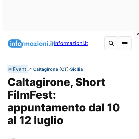
Vai
al
Informazioni.it
contenuto
📅
Eventi
📍
Caltagirone
(
CT
)
·
Sicilia
Caltagirone, Short
FilmFest:
appuntamento dal 10
al 12 luglio