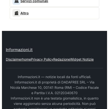
🏛️
Servizi comunali
📰
Altro
Informazioni.it
Disclaimer
home
Privacy Policy
Redazione
Widget Notizie
Informazioni.it — notizie locali da fonti ufficiali.
Informazioni.it di proprietà di DADAFREE SRL – Via
Nicola Marchese 10, 00141 Roma (RM) – Codice Fiscale
e Partita I.V.A. 02120340670
Informazioni.it non è una testata giornalistica, in quanto
viene aggiornato senza alcuna periodicità. Non può
pertanto considerarsi un prodotto editoriale ai sensi