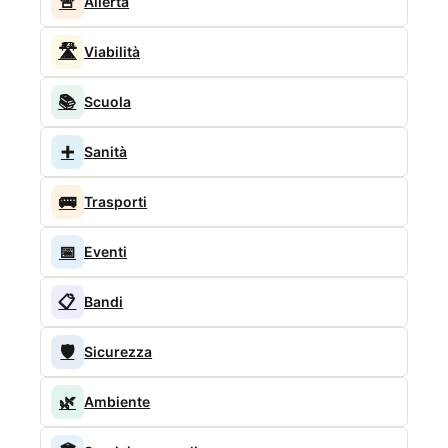
🚨
Allerta
🛣️
Viabilità
📚
Scuola
➕
Sanità
🚌
Trasporti
📅
Eventi
📋
Bandi
🛡️
Sicurezza
🌿
Ambiente