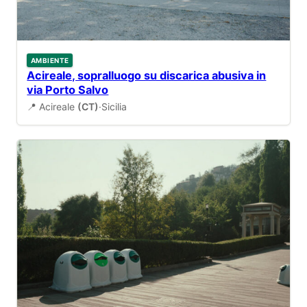
AMBIENTE
Acireale, sopralluogo su discarica abusiva in
via Porto Salvo
📍 Acireale
(CT)
·
Sicilia