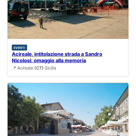
EVENTI
Acireale, intitolazione strada a Sandro
Nicolosi: omaggio alla memoria
📍 Acireale
(CT)
·
Sicilia