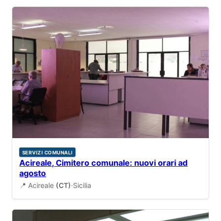
SERVIZI COMUNALI
Acireale, Cimitero comunale: nuovi orari ad
agosto
📍 Acireale
(CT)
·
Sicilia