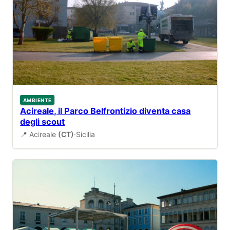
AMBIENTE
Acireale, il Parco Belfrontizio diventa casa
degli scout
📍 Acireale
(CT)
·
Sicilia