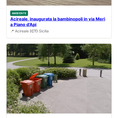
AMBIENTE
Acireale, inaugurata la bambinopoli in via Merì
a Piano d’Api
📍 Acireale
(CT)
·
Sicilia