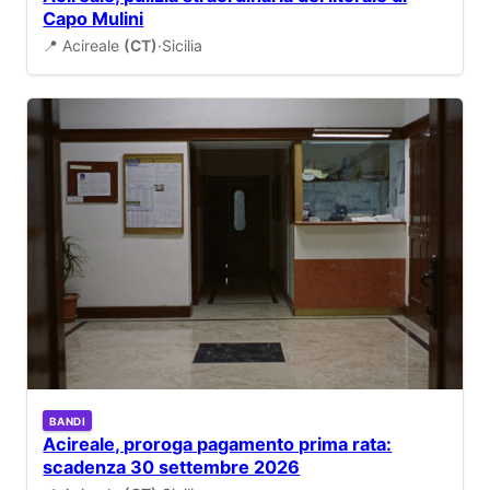
Capo Mulini
📍 Acireale
(CT)
·
Sicilia
BANDI
Acireale, proroga pagamento prima rata:
scadenza 30 settembre 2026