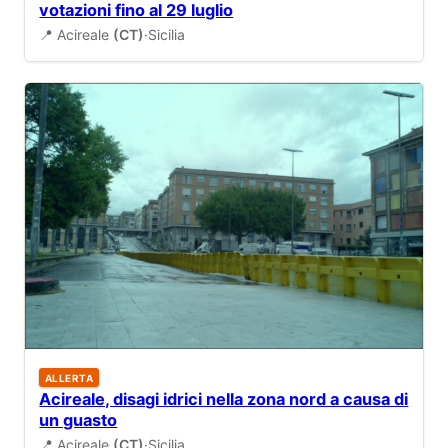
votazioni fino al 29 luglio
📍 Acireale
(CT)
·
Sicilia
ALLERTA
Acireale, disagi idrici nella zona nord a causa di
un guasto
📍 Acireale
(CT)
·
Sicilia