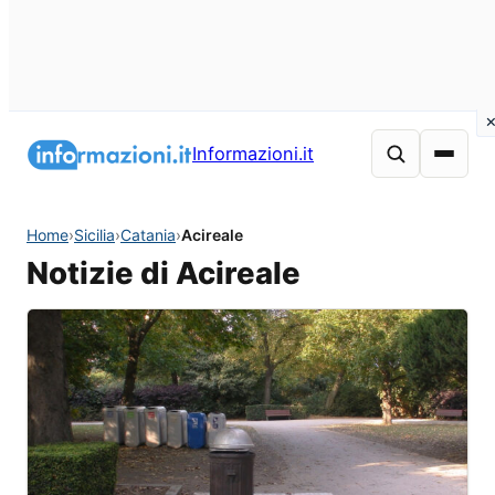
Informazioni.it
Home
›
Sicilia
›
Catania
›
Acireale
Notizie di Acireale