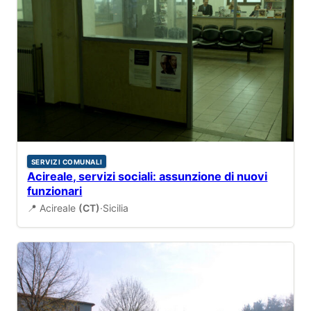
SERVIZI COMUNALI
Acireale, servizi sociali: assunzione di nuovi
funzionari
📍 Acireale
(CT)
·
Sicilia