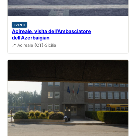
EVENTI
Acireale, visita dell’Ambasciatore
dell’Azerbaigian
📍 Acireale
(CT)
·
Sicilia