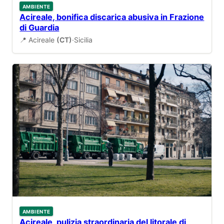
AMBIENTE
Acireale, bonifica discarica abusiva in Frazione
di Guardia
📍 Acireale
(CT)
·
Sicilia
AMBIENTE
Acireale, pulizia straordinaria del litorale di