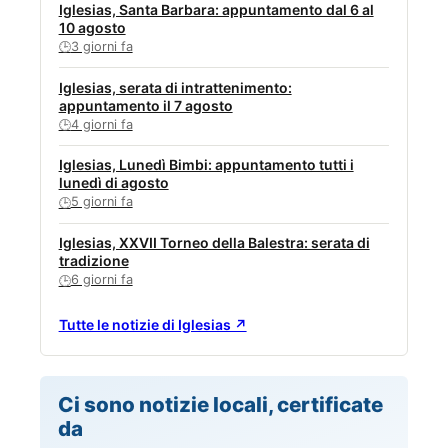
Iglesias, Santa Barbara: appuntamento dal 6 al
10 agosto
3 giorni fa
🕒
Iglesias, serata di intrattenimento:
appuntamento il 7 agosto
4 giorni fa
🕒
Iglesias, Lunedì Bimbi: appuntamento tutti i
lunedì di agosto
5 giorni fa
🕒
Iglesias, XXVII Torneo della Balestra: serata di
tradizione
6 giorni fa
🕒
Tutte le notizie di Iglesias ↗
Ci sono notizie locali, certificate
da