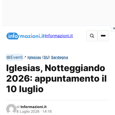
Vai
al
Informazioni.it
contenuto
📅
Eventi
📍
Iglesias
(
SU
)
·
Sardegna
Iglesias, Notteggiando
2026: appuntamento il
10 luglio
di
Informazioni.it
8 Luglio 2026 · 14:16