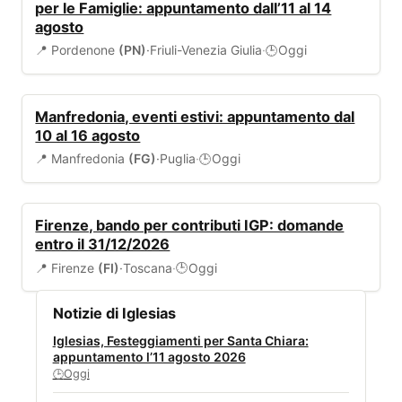
per le Famiglie: appuntamento dall’11 al 14
agosto
📍 Pordenone
(PN)
·
Friuli-Venezia Giulia
·
Oggi
🕒
EVENTI
Manfredonia, eventi estivi: appuntamento dal
10 al 16 agosto
📍 Manfredonia
(FG)
·
Puglia
·
Oggi
🕒
BANDI
Firenze, bando per contributi IGP: domande
entro il 31/12/2026
📍 Firenze
(FI)
·
Toscana
·
Oggi
🕒
Notizie di Iglesias
Iglesias, Festeggiamenti per Santa Chiara:
appuntamento l’11 agosto 2026
Oggi
🕒