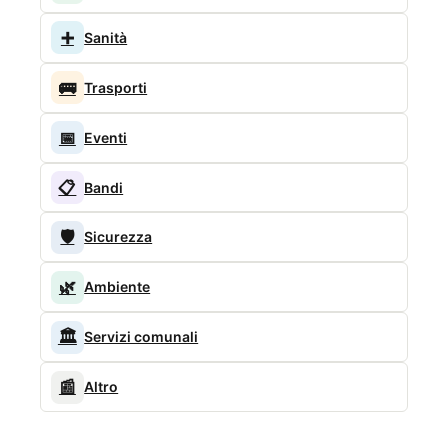
➕
Sanità
🚌
Trasporti
📅
Eventi
📋
Bandi
🛡️
Sicurezza
🌿
Ambiente
🏛️
Servizi comunali
📰
Altro