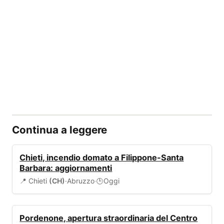
Continua a leggere
ALLERTA
Chieti, incendio domato a Filippone-Santa
Barbara: aggiornamenti
📍 Chieti
(CH)
·
Abruzzo
·
Oggi
🕒
EVENTI
Pordenone, apertura straordinaria del Centro