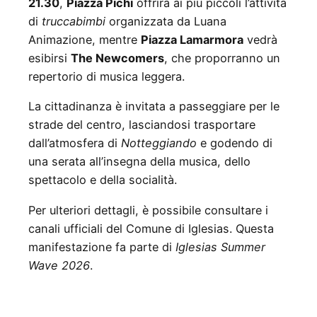
21.30
,
Piazza Pichi
offrirà ai più piccoli l’attività
di
truccabimbi
organizzata da Luana
Animazione, mentre
Piazza Lamarmora
vedrà
esibirsi
The Newcomers
, che proporranno un
repertorio di musica leggera.
La cittadinanza è invitata a passeggiare per le
strade del centro, lasciandosi trasportare
dall’atmosfera di
Notteggiando
e godendo di
una serata all’insegna della musica, dello
spettacolo e della socialità.
Per ulteriori dettagli, è possibile consultare i
canali ufficiali del Comune di Iglesias. Questa
manifestazione fa parte di
Iglesias Summer
Wave 2026
.