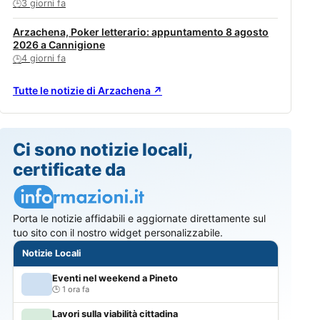
3 giorni fa
🕒
Arzachena, Poker letterario: appuntamento 8 agosto
2026 a Cannigione
4 giorni fa
🕒
Tutte le notizie di Arzachena ↗
Ci sono notizie locali,
certificate da
Porta le notizie affidabili e aggiornate direttamente sul
tuo sito con il nostro widget personalizzabile.
Notizie Locali
Eventi nel weekend a Pineto
1 ora fa
Lavori sulla viabilità cittadina