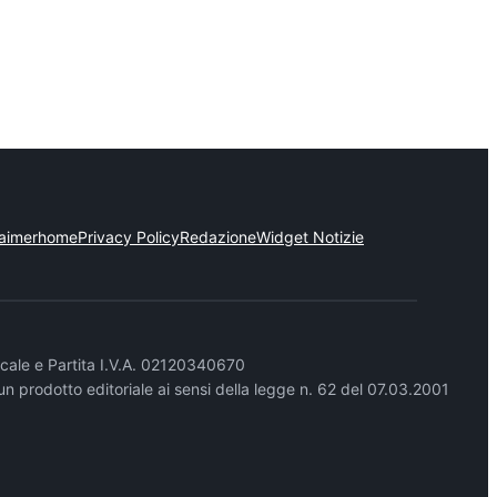
laimer
home
Privacy Policy
Redazione
Widget Notizie
cale e Partita I.V.A. 02120340670
un prodotto editoriale ai sensi della legge n. 62 del 07.03.2001