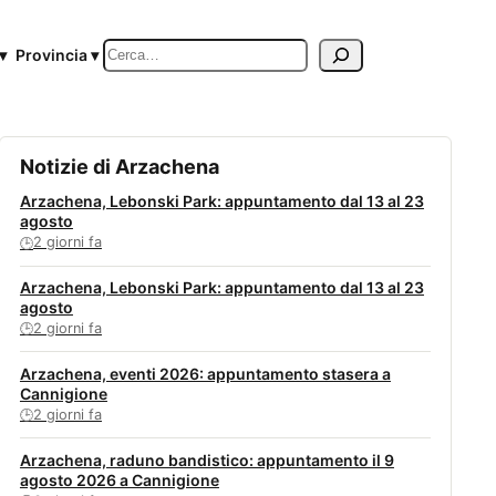
Cerca
▾
Provincia ▾
Notizie di Arzachena
Arzachena, Lebonski Park: appuntamento dal 13 al 23
agosto
2 giorni fa
🕒
Arzachena, Lebonski Park: appuntamento dal 13 al 23
agosto
2 giorni fa
🕒
Arzachena, eventi 2026: appuntamento stasera a
Cannigione
2 giorni fa
🕒
Arzachena, raduno bandistico: appuntamento il 9
agosto 2026 a Cannigione