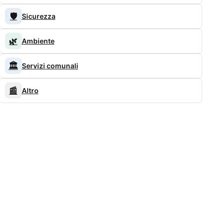
🛡️
Sicurezza
🌿
Ambiente
🏛️
Servizi comunali
📰
Altro