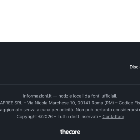
Disc
Informazioni.it — notizie locali da fonti ufficiali.
DADAFREE SRL – Via Nicola Marchese 10, 00141 Roma (RM) – Codice Fis
e aggiornato senza alcuna periodicità. Non può pertanto considerarsi 
Copyright ©2026 – Tutti i diritti riservati –
Contattaci