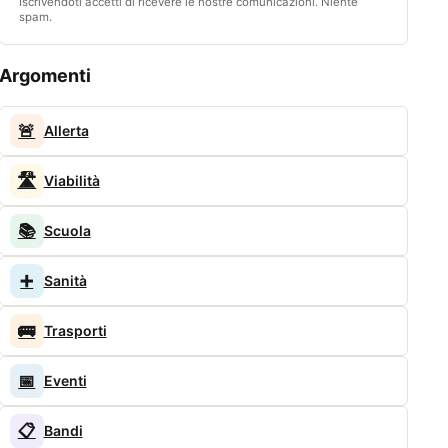
Iscrivendoti accetti di ricevere le nostre comunicazioni. Niente
spam.
Argomenti
🚨
Allerta
🛣️
Viabilità
📚
Scuola
➕
Sanità
🚌
Trasporti
📅
Eventi
📋
Bandi