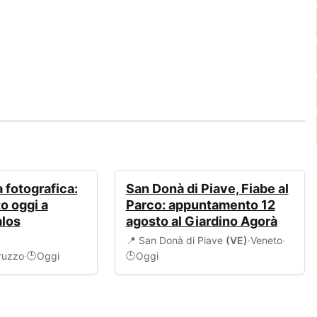
EVENTI
 fotografica:
San Donà di Piave, Fiabe al
o oggi a
Parco: appuntamento 12
alos
agosto al Giardino Agorà
📍 San Donà di Piave
(VE)
·
Veneto
·
ruzzo
·
Oggi
Oggi
🕒
🕒