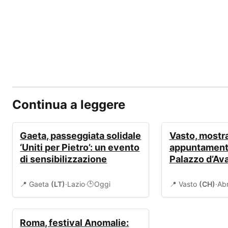
Continua a leggere
EVENTI
EVENTI
Gaeta, passeggiata solidale
Vasto, mostra
‘Uniti per Pietro’: un evento
appuntament
di sensibilizzazione
Palazzo d’Av
📍 Gaeta
(LT)
·
Lazio
·
Oggi
📍 Vasto
(CH)
·
Ab
🕒
EVENTI
Roma, festival Anomalie: