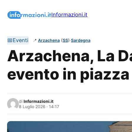
Vai
al
Informazioni.it
contenuto
📅
Eventi
📍
Arzachena
(
SS
)
·
Sardegna
Arzachena, La D
evento in piazz
di
Informazioni.it
8 Luglio 2026 · 14:17