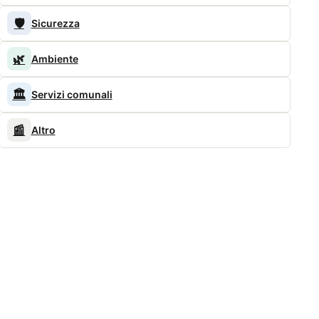
🛡️
Sicurezza
🌿
Ambiente
🏛️
Servizi comunali
📰
Altro