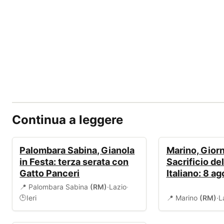
Continua a leggere
EVENTI
EVENTI
Palombara Sabina, Gianola
Marino, Giorn
in Festa: terza serata con
Sacrificio de
Gatto Panceri
Italiano: 8 a
📍 Palombara Sabina
(RM)
·
Lazio
·
Ieri
📍 Marino
(RM)
·
L
🕒