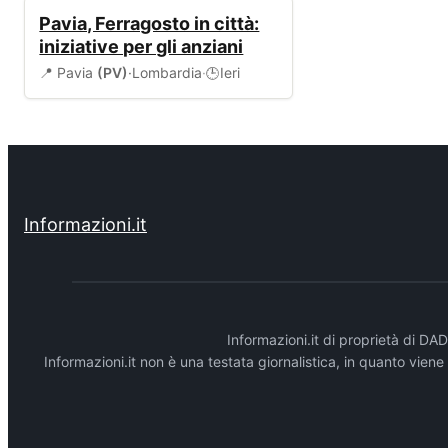
EVENTI
Pavia, Ferragosto in città:
iniziative per gli anziani
📍 Pavia
(PV)
·
Lombardia
·
Ieri
🕒
Informazioni.it
Informazioni.it di proprietà di 
Informazioni.it non è una testata giornalistica, in quanto vien