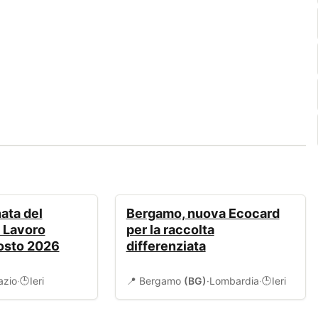
AMBIENTE
ata del
Bergamo, nuova Ecocard
l Lavoro
per la raccolta
gosto 2026
differenziata
azio
·
Ieri
📍 Bergamo
(BG)
·
Lombardia
·
Ieri
🕒
🕒