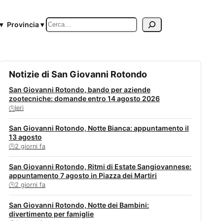
Cerca
▾
Provincia ▾
Notizie di San Giovanni Rotondo
San Giovanni Rotondo, bando per aziende
zootecniche: domande entro 14 agosto 2026
Ieri
🕒
San Giovanni Rotondo, Notte Bianca: appuntamento il
13 agosto
2 giorni fa
🕒
San Giovanni Rotondo, Ritmi di Estate Sangiovannese:
appuntamento 7 agosto in Piazza dei Martiri
2 giorni fa
🕒
San Giovanni Rotondo, Notte dei Bambini:
divertimento per famiglie