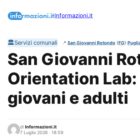
Vai
al
Informazioni.it
contenuto
🏛️
Servizi comunali
📍
San Giovanni Rotondo
(
FG
)
·
Pugli
San Giovanni Ro
Orientation Lab: 
giovani e adulti
di
Informazioni.it
7 Luglio 2026 · 18:59