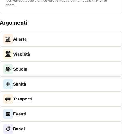
Iscrivendoti accetti di ricevere le nostre comunicazioni. Niente
spam.
Argomenti
🚨
Allerta
🛣️
Viabilità
📚
Scuola
➕
Sanità
🚌
Trasporti
📅
Eventi
📋
Bandi