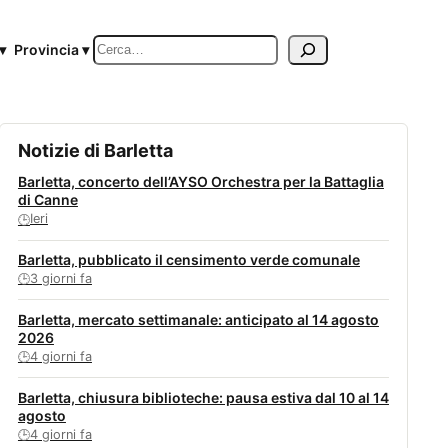
Cerca
▾
Provincia ▾
Notizie di Barletta
Barletta, concerto dell’AYSO Orchestra per la Battaglia
di Canne
Ieri
🕒
Barletta, pubblicato il censimento verde comunale
3 giorni fa
🕒
Barletta, mercato settimanale: anticipato al 14 agosto
2026
4 giorni fa
🕒
Barletta, chiusura biblioteche: pausa estiva dal 10 al 14
agosto
4 giorni fa
🕒