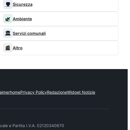
🛡️
Sicurezza
🌿
Ambiente
🏛️
Servizi comunali
📰
Altro
laimer
home
Privacy Policy
Redazione
Widget Notizie
cale e Partita I.V.A. 02120340670