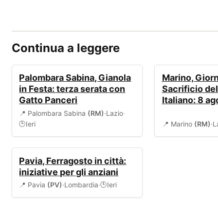
Continua a leggere
EVENTI
EVENTI
Palombara Sabina, Gianola
Marino, Giorn
in Festa: terza serata con
Sacrificio de
Gatto Panceri
Italiano: 8 a
📍 Palombara Sabina
(RM)
·
Lazio
·
Ieri
📍 Marino
(RM)
·
L
🕒
EVENTI
Pavia, Ferragosto in città:
iniziative per gli anziani
📍 Pavia
(PV)
·
Lombardia
·
Ieri
🕒