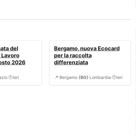
AMBIENTE
ata del
Bergamo, nuova Ecocard
l Lavoro
per la raccolta
gosto 2026
differenziata
azio
·
Ieri
📍 Bergamo
(BG)
·
Lombardia
·
Ieri
🕒
🕒