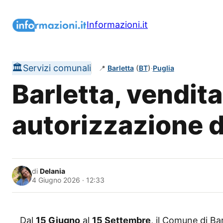
Vai
al
Informazioni.it
contenuto
🏛️
Servizi comunali
📍
Barletta
(
BT
)
·
Puglia
Barletta, vendita
autorizzazione 
di
Delania
4 Giugno 2026 · 12:33
Dal
15 Giugno
al
15 Settembre
, il Comune di Bar