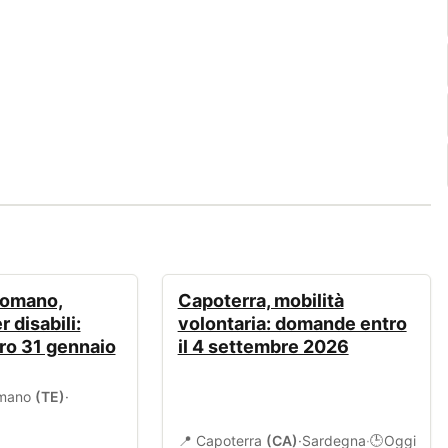
BANDI
Vomano,
Capoterra, mobilità
 disabili:
volontaria: domande entro
o 31 gennaio
il 4 settembre 2026
omano
(TE)
·
📍 Capoterra
(CA)
·
Sardegna
·
Oggi
🕒