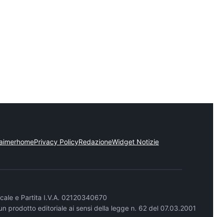
laimer
home
Privacy Policy
Redazione
Widget Notizie
cale e Partita I.V.A. 02120340670
un prodotto editoriale ai sensi della legge n. 62 del 07.03.2001