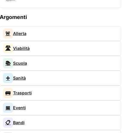
Argomenti
🚨
Allerta
🛣️
Viabilità
📚
Scuola
➕
Sanità
🚌
Trasporti
📅
Eventi
📋
Bandi