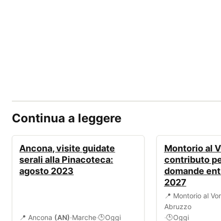
Continua a leggere
EVENTI
BANDI
Ancona, visite guidate
Montorio al 
serali alla Pinacoteca:
contributo per
agosto 2023
domande entr
2027
📍 Montorio al V
Abruzzo
📍 Ancona
(AN)
·
Marche
·
Oggi
·
Oggi
🕒
🕒