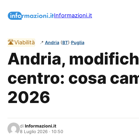
Vai
al
Informazioni.it
contenuto
🛣️
Viabilità
📍
Andria
(
BT
)
·
Puglia
Andria, modifiche
centro: cosa camb
2026
di
Informazioni.it
8 Luglio 2026 · 10:50