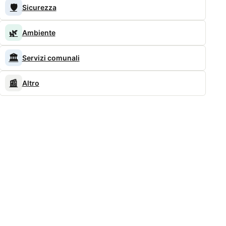
🛡️
Sicurezza
🌿
Ambiente
🏛️
Servizi comunali
📰
Altro