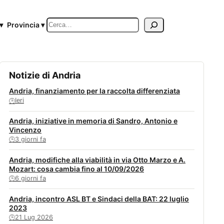
Cerca
▾
Provincia ▾
Notizie di Andria
Andria, finanziamento per la raccolta differenziata
Ieri
🕒
Andria, iniziative in memoria di Sandro, Antonio e
Vincenzo
3 giorni fa
🕒
Andria, modifiche alla viabilità in via Otto Marzo e A.
Mozart: cosa cambia fino al 10/09/2026
6 giorni fa
🕒
Andria, incontro ASL BT e Sindaci della BAT: 22 luglio
2023
21 Lug 2026
🕒