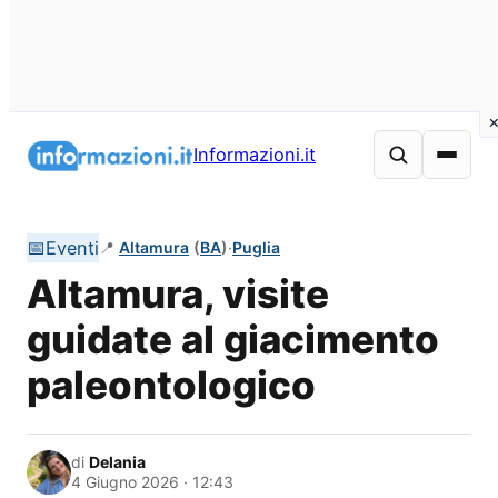
Vai
al
Informazioni.it
contenuto
📅
Eventi
📍
Altamura
(
BA
)
·
Puglia
Altamura, visite
guidate al giacimento
paleontologico
di
Delania
4 Giugno 2026 · 12:43