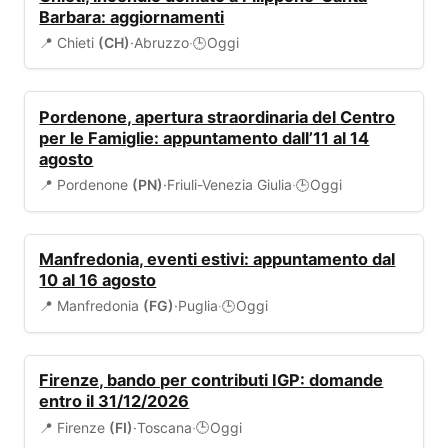
Barbara: aggiornamenti
📍 Chieti
(CH)
·
Abruzzo
·
Oggi
🕒
EVENTI
Pordenone, apertura straordinaria del Centro
per le Famiglie: appuntamento dall’11 al 14
agosto
📍 Pordenone
(PN)
·
Friuli-Venezia Giulia
·
Oggi
🕒
EVENTI
Manfredonia, eventi estivi: appuntamento dal
10 al 16 agosto
📍 Manfredonia
(FG)
·
Puglia
·
Oggi
🕒
BANDI
Firenze, bando per contributi IGP: domande
entro il 31/12/2026
📍 Firenze
(FI)
·
Toscana
·
Oggi
🕒