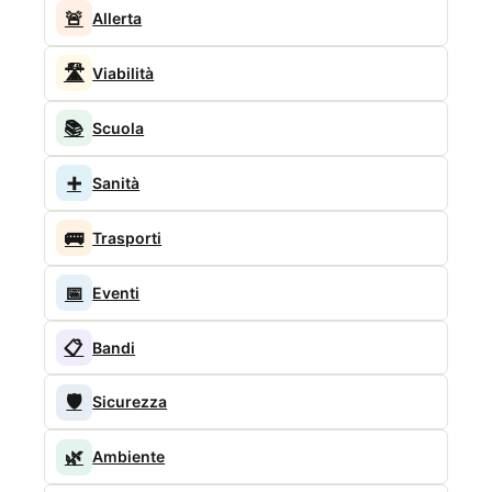
🚨
Allerta
🛣️
Viabilità
📚
Scuola
➕
Sanità
🚌
Trasporti
📅
Eventi
📋
Bandi
🛡️
Sicurezza
🌿
Ambiente