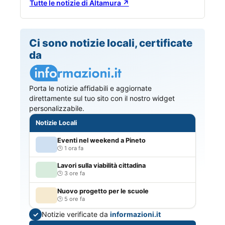
Tutte le notizie di Altamura ↗
Ci sono notizie locali, certificate
da
Porta le notizie affidabili e aggiornate
direttamente sul tuo sito con il nostro widget
personalizzabile.
Notizie Locali
Eventi nel weekend a Pineto
1 ora fa
Lavori sulla viabilità cittadina
3 ore fa
Nuovo progetto per le scuole
5 ore fa
Notizie verificate da
informazioni.it
✓