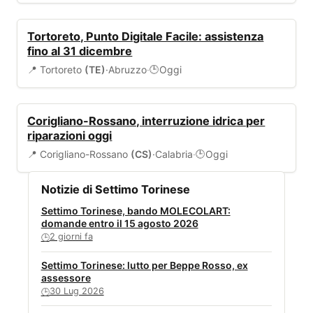
SERVIZI COMUNALI
Tortoreto, Punto Digitale Facile: assistenza
fino al 31 dicembre
📍 Tortoreto
(TE)
·
Abruzzo
·
Oggi
🕒
ALLERTA
Corigliano-Rossano, interruzione idrica per
riparazioni oggi
📍 Corigliano-Rossano
(CS)
·
Calabria
·
Oggi
🕒
Notizie di Settimo Torinese
Settimo Torinese, bando MOLECOLART:
domande entro il 15 agosto 2026
2 giorni fa
🕒
Settimo Torinese: lutto per Beppe Rosso, ex
assessore
30 Lug 2026
🕒