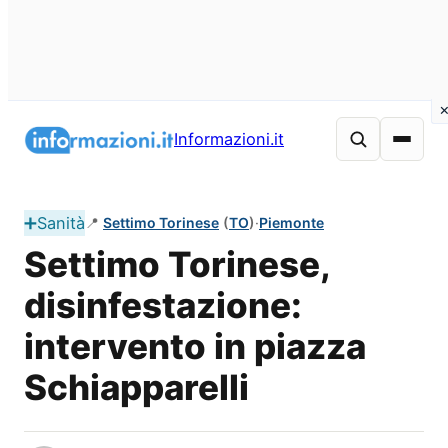
Vai
al
Informazioni.it
contenuto
➕
Sanità
📍
Settimo Torinese
(
TO
)
·
Piemonte
Settimo Torinese,
disinfestazione:
intervento in piazza
Schiapparelli