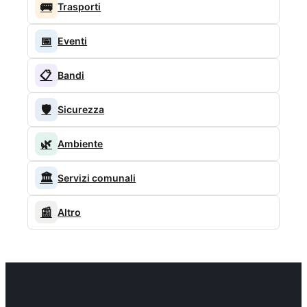
🚌
Trasporti
📅
Eventi
📋
Bandi
🛡️
Sicurezza
🌿
Ambiente
🏛️
Servizi comunali
📰
Altro