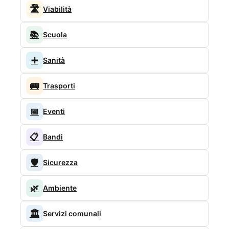
🛣️
Viabilità
📚
Scuola
➕
Sanità
🚌
Trasporti
📅
Eventi
📋
Bandi
🛡️
Sicurezza
🌿
Ambiente
🏛️
Servizi comunali