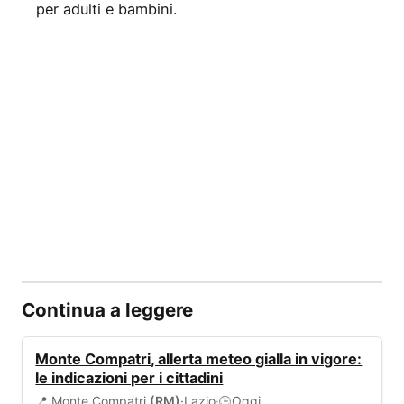
per adulti e bambini.
Continua a leggere
ALLERTA
Monte Compatri, allerta meteo gialla in vigore:
le indicazioni per i cittadini
📍 Monte Compatri
(RM)
·
Lazio
·
Oggi
🕒