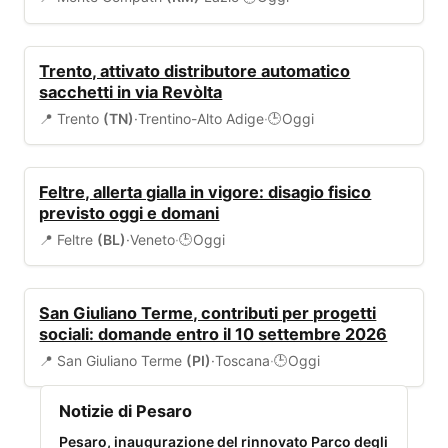
AMBIENTE
Trento, attivato distributore automatico
sacchetti in via Revòlta
📍 Trento
(TN)
·
Trentino-Alto Adige
·
Oggi
🕒
ALLERTA
Feltre, allerta gialla in vigore: disagio fisico
previsto oggi e domani
📍 Feltre
(BL)
·
Veneto
·
Oggi
🕒
BANDI
San Giuliano Terme, contributi per progetti
sociali: domande entro il 10 settembre 2026
📍 San Giuliano Terme
(PI)
·
Toscana
·
Oggi
🕒
Notizie di Pesaro
Pesaro, inaugurazione del rinnovato Parco degli