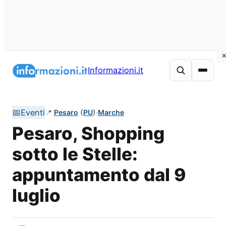
Vai
al
Informazioni.it
contenuto
📅
Eventi
📍
Pesaro
(
PU
)
·
Marche
Pesaro, Shopping
sotto le Stelle:
appuntamento dal 9
luglio