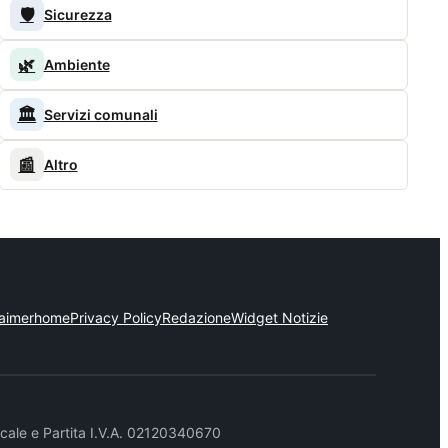
🛡️
Sicurezza
🌿
Ambiente
🏛️
Servizi comunali
📰
Altro
laimer
home
Privacy Policy
Redazione
Widget Notizie
cale e Partita I.V.A. 02120340670