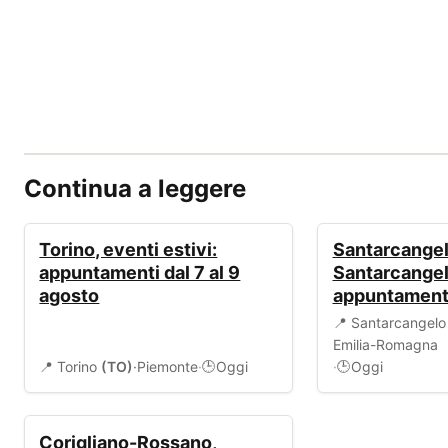
Continua a leggere
EVENTI
EVENTI
Torino, eventi estivi:
Santarcangelo
appuntamenti dal 7 al 9
Santarcangel
agosto
appuntamento
📍 Santarcangel
Emilia-Romagna
📍 Torino
(TO)
·
Piemonte
·
Oggi
·
Oggi
🕒
🕒
ALLERTA
Corigliano-Rossano,