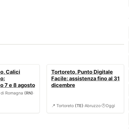
SERVIZI COMUNALI
, Calici
Tortoreto, Punto Digitale
o:
Facile: assistenza fino al 31
 7 e 8 agosto
dicembre
o di Romagna
(RN)
·
📍 Tortoreto
(TE)
·
Abruzzo
·
Oggi
🕒