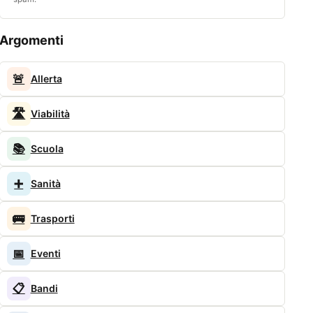
Argomenti
🚨
Allerta
🛣️
Viabilità
📚
Scuola
➕
Sanità
🚌
Trasporti
📅
Eventi
📋
Bandi