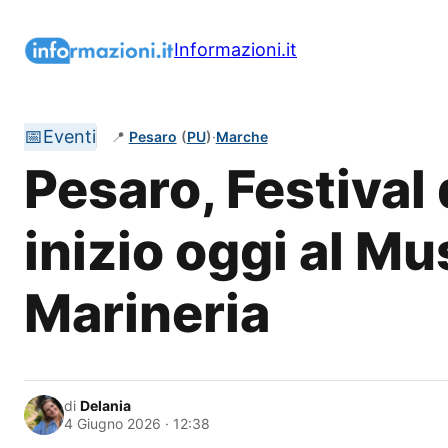
Vai
al
Informazioni.it
contenuto
📅
Eventi
📍
Pesaro
(
PU
)
·
Marche
Pesaro, Festival
inizio oggi al Mu
Marineria
di
Delania
4 Giugno 2026 · 12:38