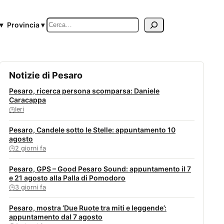
Cerca
▾
Provincia ▾
Notizie di Pesaro
Pesaro, ricerca persona scomparsa: Daniele
Caracappa
Ieri
🕒
Pesaro, Candele sotto le Stelle: appuntamento 10
agosto
2 giorni fa
🕒
Pesaro, GPS – Good Pesaro Sound: appuntamento il 7
e 21 agosto alla Palla di Pomodoro
3 giorni fa
🕒
Pesaro, mostra ‘Due Ruote tra miti e leggende’:
appuntamento dal 7 agosto