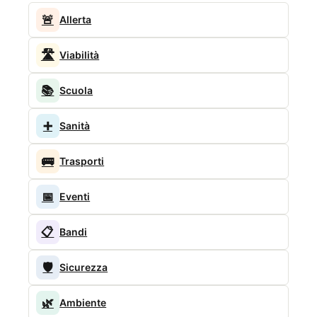
🚨
Allerta
🛣️
Viabilità
📚
Scuola
➕
Sanità
🚌
Trasporti
📅
Eventi
📋
Bandi
🛡️
Sicurezza
🌿
Ambiente