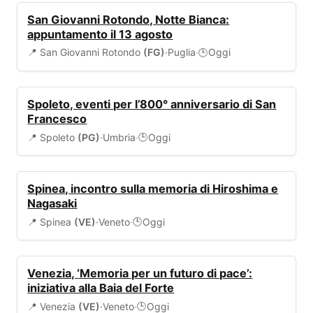
EVENTI
San Giovanni Rotondo, Notte Bianca:
appuntamento il 13 agosto
📍 San Giovanni Rotondo
(FG)
·
Puglia
·
Oggi
🕒
EVENTI
Spoleto, eventi per l’800° anniversario di San
Francesco
📍 Spoleto
(PG)
·
Umbria
·
Oggi
🕒
EVENTI
Spinea, incontro sulla memoria di Hiroshima e
Nagasaki
📍 Spinea
(VE)
·
Veneto
·
Oggi
🕒
EVENTI
Venezia, ‘Memoria per un futuro di pace’:
iniziativa alla Baia del Forte
📍 Venezia
(VE)
·
Veneto
·
Oggi
🕒