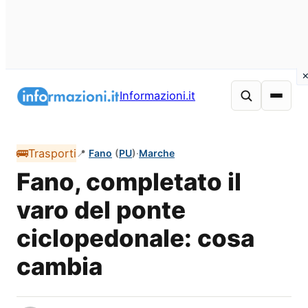
Vai
al
Informazioni.it
contenuto
🚌
Trasporti
📍
Fano
(
PU
)
·
Marche
Fano, completato il
varo del ponte
ciclopedonale: cosa
cambia