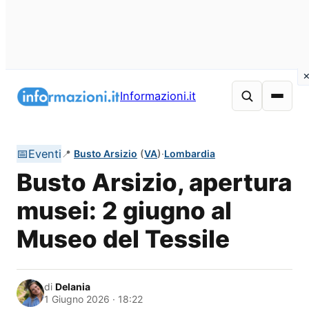
Vai
al
Informazioni.it
contenuto
📅
Eventi
📍
Busto Arsizio
(
VA
)
·
Lombardia
Busto Arsizio, apertura
musei: 2 giugno al
Museo del Tessile
di
Delania
1 Giugno 2026 · 18:22