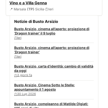
Vino e a Villa Genna
📍 Marsala
(TP)
·
Sicilia
·
Ieri
🕒
Notizie di Busto Arsizio
Busto Arsizio, cinema all’aperto: proiezione di
‘Dragon trainer’ il 9 luglio
Ieri
🕒
Busto Arsizio, cinema all’aperto: proiezione di
‘Dragon trainer’
Ieri
🕒
Busto Arsizio, carta d’identità: cambio di validità
da oggi
3 giorni fa
🕒
Busto Arsizio, Cinema Sotto le Stelle:
appuntamento il 1 agosto
30 Lug 2026
🕒
Busto Arsizio, compleanno di Matilde Olgiati: