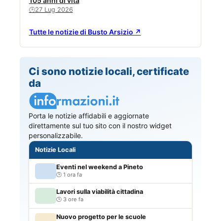
105 anni di vita
27 Lug 2026
🕒
Tutte le notizie di Busto Arsizio ↗
Ci sono notizie locali, certificate
da
Porta le notizie affidabili e aggiornate
direttamente sul tuo sito con il nostro widget
personalizzabile.
Notizie Locali
Eventi nel weekend a Pineto
1 ora fa
Lavori sulla viabilità cittadina
3 ore fa
Nuovo progetto per le scuole