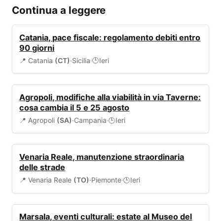
Continua a leggere
BANDI
Catania, pace fiscale: regolamento debiti entro
90 giorni
📍 Catania
(CT)
·
Sicilia
·
Ieri
🕒
VIABILITÀ
Agropoli, modifiche alla viabilità in via Taverne:
cosa cambia il 5 e 25 agosto
📍 Agropoli
(SA)
·
Campania
·
Ieri
🕒
VIABILITÀ
Venaria Reale, manutenzione straordinaria
delle strade
📍 Venaria Reale
(TO)
·
Piemonte
·
Ieri
🕒
EVENTI
Marsala, eventi culturali: estate al Museo del