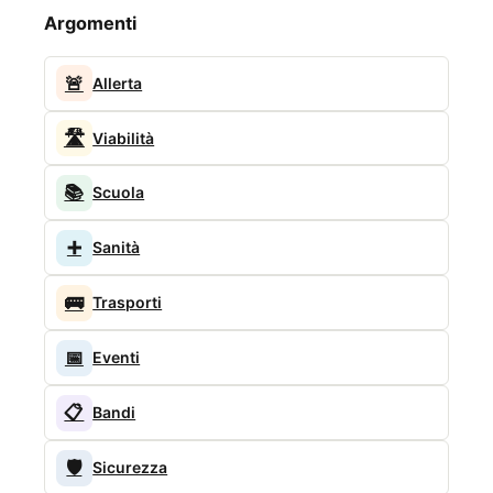
Argomenti
🚨
Allerta
🛣️
Viabilità
📚
Scuola
➕
Sanità
🚌
Trasporti
📅
Eventi
📋
Bandi
🛡️
Sicurezza