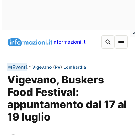
Vai
al
Informazioni.it
contenuto
📅
Eventi
📍
Vigevano
(
PV
)
·
Lombardia
Vigevano, Buskers
Food Festival:
appuntamento dal 17 al
19 luglio