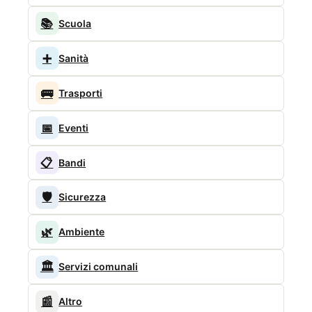
📚
Scuola
➕
Sanità
🚌
Trasporti
📅
Eventi
📋
Bandi
🛡️
Sicurezza
🌿
Ambiente
🏛️
Servizi comunali
📰
Altro