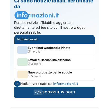
Ci sono notizie locali, certificate
da
Porta le notizie affidabili e aggiornate
direttamente sul tuo sito con il nostro widget
personalizzabile.
Notizie Locali
Eventi nel weekend a Pineto
1 ora fa
Lavori sulla viabilità cittadina
3 ore fa
Nuovo progetto per le scuole
5 ore fa
Notizie verificate da
informazioni.it
✓
SCOPRI IL WIDGET
</>