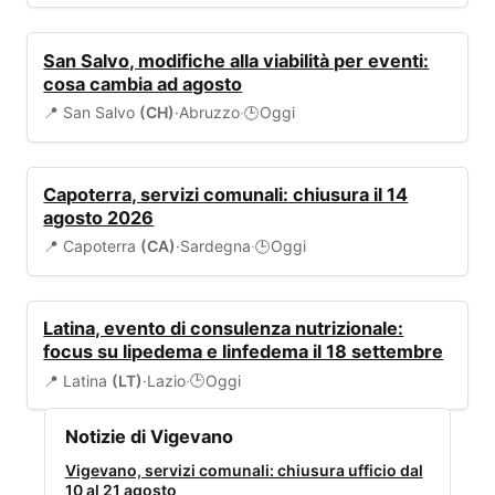
VIABILITÀ
San Salvo, modifiche alla viabilità per eventi:
cosa cambia ad agosto
📍 San Salvo
(CH)
·
Abruzzo
·
Oggi
🕒
SERVIZI COMUNALI
Capoterra, servizi comunali: chiusura il 14
agosto 2026
📍 Capoterra
(CA)
·
Sardegna
·
Oggi
🕒
SANITÀ
Latina, evento di consulenza nutrizionale:
focus su lipedema e linfedema il 18 settembre
📍 Latina
(LT)
·
Lazio
·
Oggi
🕒
Notizie di Vigevano
Vigevano, servizi comunali: chiusura ufficio dal
10 al 21 agosto